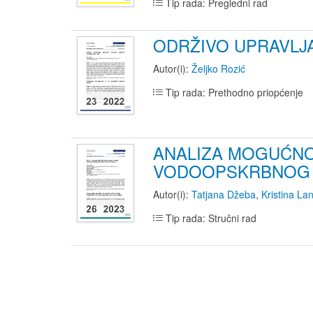
Tip rada: Pregledni rad
ODRŽIVO UPRAVLJ
Autor(i):
Željko Rozić
Tip rada: Prethodno priopćenje
ANALIZA MOGUĆNO
VODOOPSKRBNOG 
Autor(i):
Tatjana Džeba
,
Kristina La
Tip rada: Stručni rad