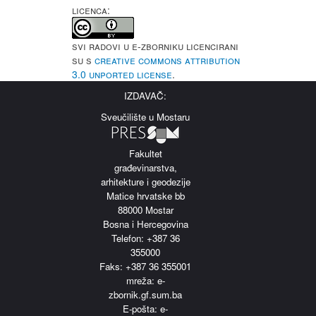
LICENCA:
Svi radovi u e-Zborniku licencirani
su s
Creative Commons Attribution
3.0 Unported License
.
IZDAVAČ:
Sveučilište u Mostaru
Fakultet
građevinarstva,
arhitekture i geodezije
Matice hrvatske bb
88000 Mostar
Bosna i Hercegovina
Telefon: +387 36
355000
Faks: +387 36 355001
m
reža: e-
zbornik.gf.sum.ba
E-pošta: e-