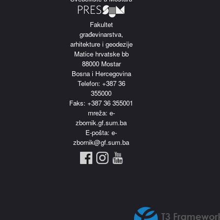
Fakultet
građevinarstva,
arhitekture i geodezije
Matice hrvatske bb
88000 Mostar
Bosna i Hercegovina
Telefon: +387 36
355000
Faks: +387 36 355001
m
reža: e-
zbornik.gf.sum.ba
E-pošta: e-
zbornik@gf.sum.ba