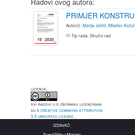
Radovi ovog autora:
PRIMJER KONSTRU
Autor(i):
Marija Jelčić
,
Mladen Kožul
Tip rada: Stručni rad
LICENCA:
Svi radovi u e-Zborniku licencirani
su s
Creative Commons Attribution
3.0 Unported License
.
IZDAVAČ:
Sveučilište u Mostaru