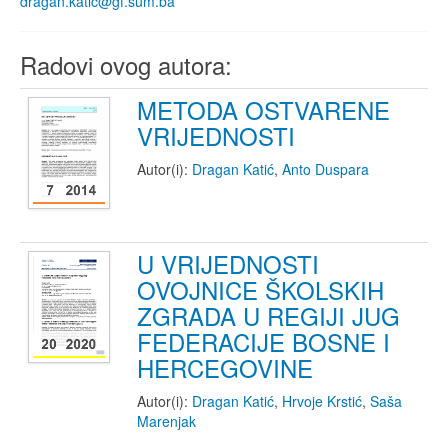
dragan.katic@gf.sum.ba
Radovi ovog autora:
METODA OSTVARENE
VRIJEDNOSTI
Autor(i):
Dragan Katić
,
Anto Duspara
U VRIJEDNOSTI
OVOJNICE ŠKOLSKIH
ZGRADA U REGIJI JUG
FEDERACIJE BOSNE I
HERCEGOVINE
Autor(i):
Dragan Katić
,
Hrvoje Krstić
,
Saša
Marenjak