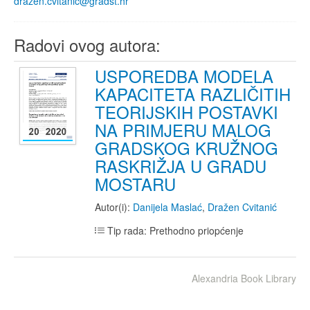
drazen.cvitanic@gradst.hr
Radovi ovog autora:
USPOREDBA MODELA
KAPACITETA RAZLIČITIH
TEORIJSKIH POSTAVKI
NA PRIMJERU MALOG
GRADSKOG KRUŽNOG
RASKRIŽJA U GRADU
MOSTARU
Autor(i):
Danijela Maslać
,
Dražen Cvitanić
Tip rada: Prethodno priopćenje
Alexandria Book Library