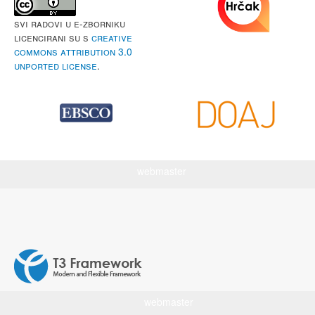
Svi radovi u e-Zborniku
licencirani su s
Creative
Commons Attribution 3.0
Unported License
.
webmaster
webmaster