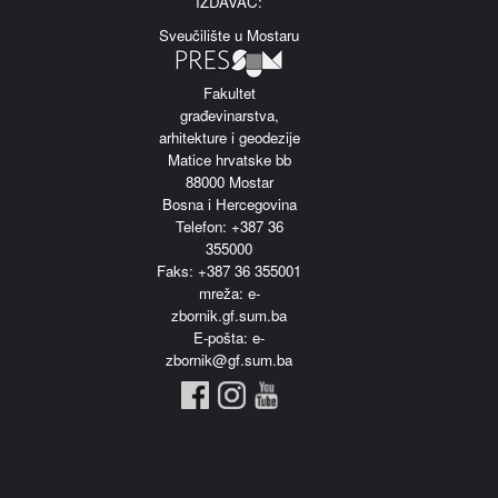
IZDAVAČ:
Sveučilište u Mostaru
Fakultet
građevinarstva,
arhitekture i geodezije
Matice hrvatske bb
88000 Mostar
Bosna i Hercegovina
Telefon: +387 36
355000
Faks: +387 36 355001
m
reža: e-
zbornik.gf.sum.ba
E-pošta: e-
zbornik@gf.sum.ba