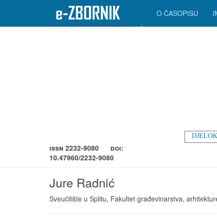
O ČASOPISU
DJELOK
ISSN 2232-9080
DOI:
10.47960/2232-9080
Jure Radnić
Sveučilište u Splitu, Fakultet građevinarstva, arhitekture