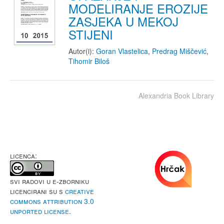
MODELIRANJE EROZIJE
ZASJEKA U MEKOJ
STIJENI
Autor(i):
Goran Vlastelica
,
Predrag Miščević
,
Tihomir Biloš
Alexandria Book Library
LICENCA:
Svi radovi u e-Zborniku
licencirani su s
Creative
Commons Attribution 3.0
Unported License
.