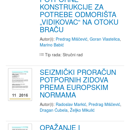
KONSTRUKCIJE ZA
POTREBE ODMORIŠTA
„VIDIKOVAC“ NA OTOKU
BRAČU
Autor(i):
Predrag Miščević
,
Goran Vlastelica
,
Marino Babić
Tip rada: Stručni rad
SEIZMIČKI PRORAČUN
POTPORNIH ZIDOVA
PREMA EUROPSKIM
NORMAMA
Autor(i):
Radoslav Markić
,
Predrag Miščević
,
Dragan Ćubela
,
Željko Mikulić
OPAŽANJE I