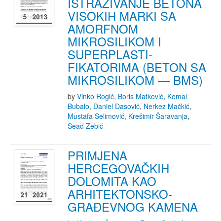
ISTRAŽIVANJE BETONA
VISOKIH MARKI SA
AMORFNOM
MIKROSILIKOM I
SUPERPLASTI-
FIKATORIMA (BETON SA
MIKROSILIKOM — BMS)
by
Vinko Rogić
,
Boris Matković
,
Kemal
Bubalo
,
Daniel Dasović
,
Nerkez Mačkić
,
Mustafa Selimović
,
Krešimir Šaravanja
,
Sead Zebić
PRIMJENA
HERCEGOVAČKIH
DOLOMITA KAO
ARHITEKTONSKO-
GRAĐEVNOG KAMENA