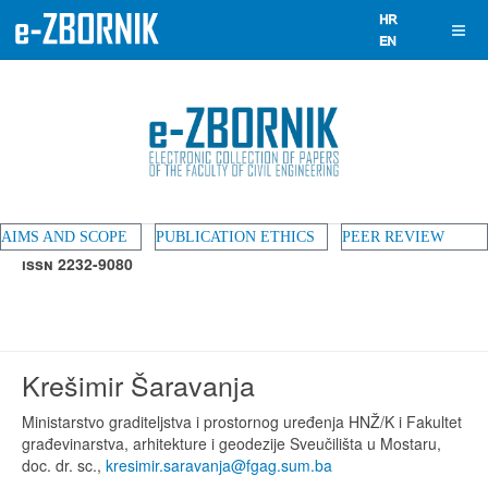
AIMS AND SCOPE
PUBLICATION ETHICS
PEER REVIEW
ISSN 2232-9080
Krešimir Šaravanja
Ministarstvo graditeljstva i prostornog uređenja HNŽ/K i Fakultet
građevinarstva, arhitekture i geodezije Sveučilišta u Mostaru,
doc. dr. sc.,
kresimir.saravanja@fgag.sum.ba