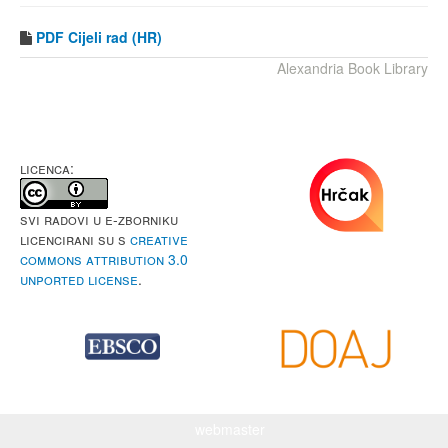
PDF
Cijeli rad (HR)
Alexandria Book Library
LICENCA:
Svi radovi u e-Zborniku
licencirani su s
Creative
Commons Attribution 3.0
Unported License
.
webmaster