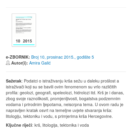
e-ZBORNIK:
Broj 10, prosinac 2015., godište 5
Autor(i):
Amira Galić
Sažetak
: Podatci o istraživanju krša sežu u daleku prošlost a
istraživači koji su se bavili ovim fenomenom su vrlo različitih
profila: geolozi, geografi, speleolozi, hidrolozi itd. Krš je i danas,
zbog svoje raznolikosti, promjenljivosti, bogatstva podzemnim
vodama i prirodnim ljepotama, neiscrpna tema. U ovom radu je
napravljen kratak osvrt na temeljne uvjete stvaranja krša:
litologiju, tektoniku i vodu, s primjerima krša Hercegovine.
Ključne riječi
: krš, litologija, tektonika i voda