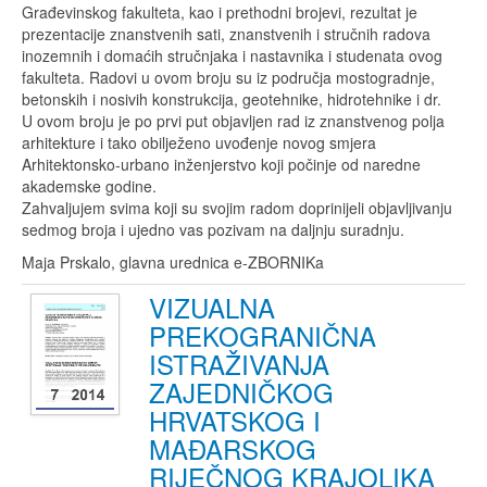
Građevinskog fakulteta, kao i prethodni brojevi, rezultat je
prezentacije znanstvenih sati, znanstvenih i stručnih radova
inozemnih i domaćih stručnjaka i nastavnika i studenata ovog
fakulteta. Radovi u ovom broju su iz područja mostogradnje,
betonskih i nosivih konstrukcija, geotehnike, hidrotehnike i dr.
U ovom broju je po prvi put objavljen rad iz znanstvenog polja
arhitekture i tako obilježeno uvođenje novog smjera
Arhitektonsko-urbano inženjerstvo koji počinje od naredne
akademske godine.
Zahvaljujem svima koji su svojim radom doprinijeli objavljivanju
sedmog broja i ujedno vas pozivam na daljnju suradnju.
Maja Prskalo, glavna urednica e-ZBORNIKa
VIZUALNA
PREKOGRANIČNA
ISTRAŽIVANJA
ZAJEDNIČKOG
HRVATSKOG I
MAĐARSKOG
RIJEČNOG KRAJOLIKA