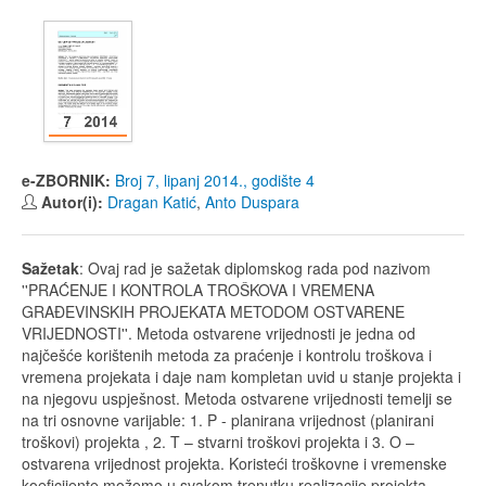
e-ZBORNIK:
Broj 7, lipanj 2014., godište 4
Autor(i):
Dragan Katić
,
Anto Duspara
Sažetak
: Ovaj rad je sažetak diplomskog rada pod nazivom
''PRAĆENJE I KONTROLA TROŠKOVA I VREMENA
GRAĐEVINSKIH PROJEKATA METODOM OSTVARENE
VRIJEDNOSTI''. Metoda ostvarene vrijednosti je jedna od
najčešće korištenih metoda za praćenje i kontrolu troškova i
vremena projekata i daje nam kompletan uvid u stanje projekta i
na njegovu uspješnost. Metoda ostvarene vrijednosti temelji se
na tri osnovne varijable: 1. P - planirana vrijednost (planirani
troškovi) projekta , 2. T – stvarni troškovi projekta i 3. O –
ostvarena vrijednost projekta. Koristeći troškovne i vremenske
koeficijente možemo u svakom trenutku realizacije projekta