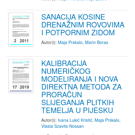
SANACIJA KOSINE
DRENAŽNIM ROVOVIMA
I POTPORNIM ZIDOM
Autor(i):
Maja Prskalo
,
Marin Boras
KALIBRACIJA
NUMERIČKOG
MODELIRANJA I NOVA
DIREKTNA METODA ZA
PRORAČUN
SLIJEGANJA PLITKIH
TEMELJA U PIJESKU
Autor(i):
Ivana Lukić Kristić
,
Maja Prskalo
,
Vlasta Szavits-Nossan