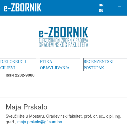
DJELOKRUG I
ETIKA
RECENZENTSKI
CILJEVI
OBJAVLJIVANJA
POSTUPAK
ISSN 2232-9080
Maja Prskalo
Sveučilište u Mostaru, Građevinski fakultet, prof. dr. sc., dipl. ing.
građ.,
maja.prskalo@gf.sum.ba