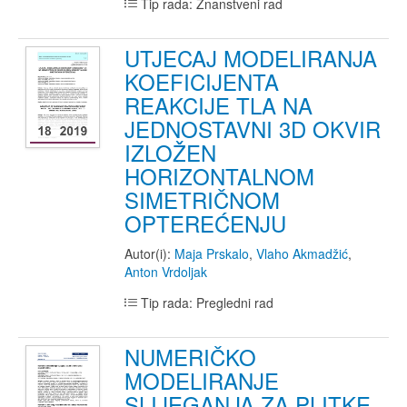
Tip rada: Znanstveni rad
UTJECAJ MODELIRANJA
KOEFICIJENTA
REAKCIJE TLA NA
JEDNOSTAVNI 3D OKVIR
IZLOŽEN
HORIZONTALNOM
SIMETRIČNOM
OPTEREĆENJU
Autor(i):
Maja Prskalo
,
Vlaho Akmadžić
,
Anton Vrdoljak
Tip rada: Pregledni rad
NUMERIČKO
MODELIRANJE
SLIJEGANJA ZA PLITKE