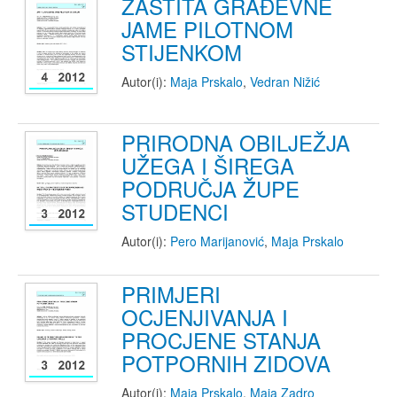
ZAŠTITA GRAĐEVNE
JAME PILOTNOM
STIJENKOM
Autor(i):
Maja Prskalo
,
Vedran Nižić
PRIRODNA OBILJEŽJA
UŽEGA I ŠIREGA
PODRUČJA ŽUPE
STUDENCI
Autor(i):
Pero Marijanović
,
Maja Prskalo
PRIMJERI
OCJENJIVANJA I
PROCJENE STANJA
POTPORNIH ZIDOVA
Autor(i):
Maja Prskalo
,
Maja Zadro