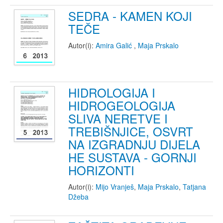
SEDRA - KAMEN KOJI
TEČE
Autor(i):
Amira Galić
,
Maja Prskalo
HIDROLOGIJA I
HIDROGEOLOGIJA
SLIVA NERETVE I
TREBIŠNJICE, OSVRT
NA IZGRADNJU DIJELA
HE SUSTAVA - GORNJI
HORIZONTI
Autor(i):
Mijo Vranješ
,
Maja Prskalo
,
Tatjana
Džeba