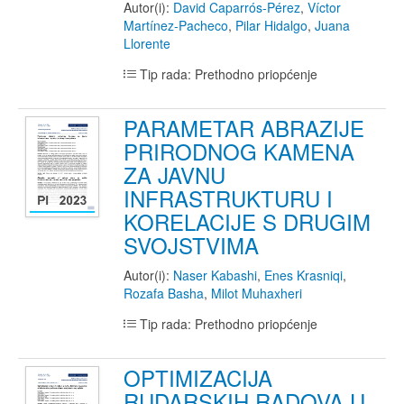
Autor(i):
David Caparrós-Pérez
,
Víctor
Martínez-Pacheco
,
Pilar Hidalgo
,
Juana
Llorente
Tip rada: Prethodno priopćenje
PARAMETAR ABRAZIJE
PRIRODNOG KAMENA
ZA JAVNU
INFRASTRUKTURU I
KORELACIJE S DRUGIM
SVOJSTVIMA
Autor(i):
Naser Kabashi
,
Enes Krasniqi
,
Rozafa Basha
,
Milot Muhaxheri
Tip rada: Prethodno priopćenje
OPTIMIZACIJA
RUDARSKIH RADOVA U