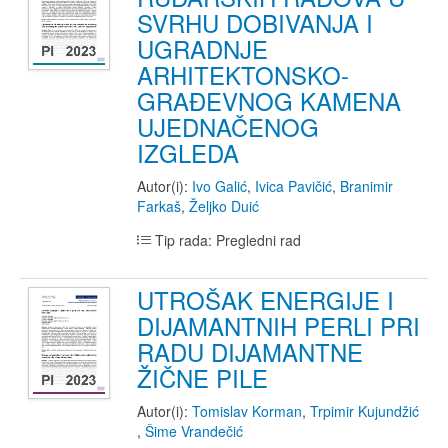
SVRHU DOBIVANJA I
UGRADNJE
ARHITEKTONSKO-
GRAĐEVNOG KAMENA
UJEDNAČENOG
IZGLEDA
Autor(i):
Ivo Galić
,
Ivica Pavičić
,
Branimir
Farkaš
,
Željko Duić
Tip rada: Pregledni rad
UTROŠAK ENERGIJE I
DIJAMANTNIH PERLI PRI
RADU DIJAMANTNE
ŽIČNE PILE
Autor(i):
Tomislav Korman
,
Trpimir Kujundžić
,
Šime Vrandečić