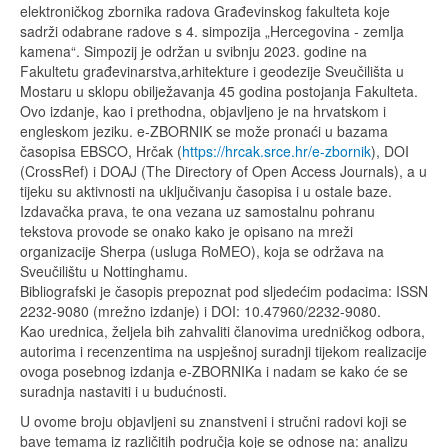
elektroničkog zbornika radova Građevinskog fakulteta koje
sadrži odabrane radove s 4. simpozija „Hercegovina - zemlja
kamena“. Simpozij je održan u svibnju 2023. godine na
Fakultetu građevinarstva,arhitekture i geodezije Sveučilišta u
Mostaru u sklopu obilježavanja 45 godina postojanja Fakulteta.
Ovo izdanje, kao i prethodna, objavljeno je na hrvatskom i
engleskom jeziku. e-ZBORNIK se može pronaći u bazama
časopisa EBSCO, Hrčak (
https://hrcak.srce.hr/e-zbornik
), DOI
(CrossRef) i DOAJ (The Directory of Open Access Journals), a u
tijeku su aktivnosti na uključivanju časopisa i u ostale baze.
Izdavačka prava, te ona vezana uz samostalnu pohranu
tekstova provode se onako kako je opisano na mreži
organizacije Sherpa (usluga RoMEO), koja se održava na
Sveučilištu u Nottinghamu.
Bibliografski je časopis prepoznat pod sljedećim podacima: ISSN
2232-9080 (mrežno izdanje) i DOI: 10.47960/2232-9080.
Kao urednica, željela bih zahvaliti članovima uredničkog odbora,
autorima i recenzentima na uspješnoj suradnji tijekom realizacije
ovoga posebnog izdanja e-ZBORNIKa i nadam se kako će se
suradnja nastaviti i u budućnosti.
U ovome broju objavljeni su znanstveni i stručni radovi koji se
bave temama iz različitih područja koje se odnose na: analizu