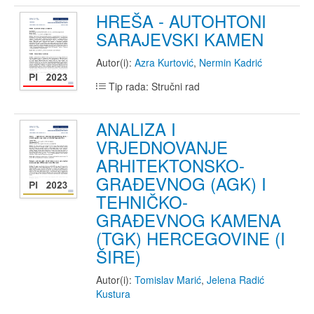
HREŠA - AUTOHTONI
SARAJEVSKI KAMEN
Autor(i):
Azra Kurtović
,
Nermin Kadrić
Tip rada: Stručni rad
ANALIZA I
VRJEDNOVANJE
ARHITEKTONSKO-
GRAĐEVNOG (AGK) I
TEHNIČKO-
GRAĐEVNOG KAMENA
(TGK) HERCEGOVINE (I
ŠIRE)
Autor(i):
Tomislav Marić
,
Jelena Radić
Kustura