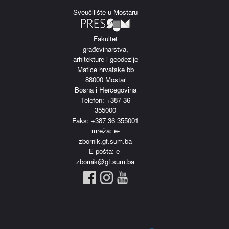
Sveučilište u Mostaru
Fakultet
građevinarstva,
arhitekture i geodezije
Matice hrvatske bb
88000 Mostar
Bosna i Hercegovina
Telefon: +387 36
355000
Faks: +387 36 355001
m
reža: e-
zbornik.gf.sum.ba
E-pošta: e-
zbornik@gf.sum.ba