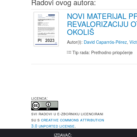
Radovi ovog autora:
NOVI MATERIJAL P
REVALORIZACIJU 
OKOLIŠ
Autor(i):
David Caparrós-Pérez
,
Víc
Tip rada: Prethodno priopćenje
LICENCA:
Svi radovi u e-Zborniku licencirani
su s
Creative Commons Attribution
3.0 Unported License
.
IZDAVAČ: