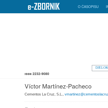
O ČASOPISU
DJELOK
ISSN 2232-9080
Víctor Martínez-Pacheco
Cementos La Cruz, S.L.,
vmartinez@cementoslacru