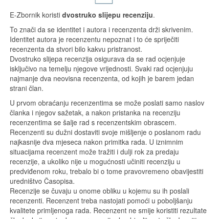
E-Zbornik koristi
dvostruko slijepu recenziju
.
To znači da se identitet i autora i recenzenta drži skrivenim.
Identitet autora je recenzentu nepoznat i to će spriječiti
recenzenta da stvori bilo kakvu pristranost.
Dvostruko slijepa recenzija osigurava da se rad ocjenjuje
isključivo na temelju njegove vrijednosti. Svaki rad ocjenjuju
najmanje dva neovisna recenzenta, od kojih je barem jedan
strani član.
U prvom obraćanju recenzentima se može poslati samo naslov
članka i njegov sažetak, a nakon pristanka na recenziju
recenzentima se šalje rad s recenzentskim obrascem.
Recenzenti su dužni dostaviti svoje mišljenje o poslanom radu
najkasnije dva mjeseca nakon primitka rada. U iznimnim
situacijama recenzent može tražiti i dulji rok za predaju
recenzije, a ukoliko nije u mogućnosti učiniti recenziju u
predviđenom roku, trebalo bi o tome pravovremeno obavijestiti
uredništvo Časopisa.
Recenzije se čuvaju u onome obliku u kojemu su ih poslali
recenzenti. Recenzent treba nastojati pomoći u poboljšanju
kvalitete primljenoga rada. Recenzent ne smije koristiti rezultate