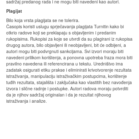
sadržaj predanog rada i ne mogu biti navedeni kao autori.
Plagijat
Bilo koja vrsta plagijata se ne tolerira.
Časopis koristi uslugu sprječavanja plagijata Turnitin kako bi
otkrio radove koji se preklapaju s objavljenim i predanim
rukopisima. Rukopisi za koje se utvrdi da su plagirani iz rukopisa
drugog autora, bilo objavljeni ili neobjavljeni, bit će odbijeni, a
autori mogu biti podvrgnuti sankcijama. Svi izvori moraju biti
navedeni prilikom korištenja, a ponovna upotreba fraza mora biti
pravilno navedena ili referencirana u tekstu. Uredništvo ima
zadatak osigurati etiku prakse i eliminirati krivotvorenje rezultata
istraživanja, manipulaciju istraživačkim postupcima, korištenje
tuđih rezultata, stajališta i zaključaka kao vlastitih bez navođenja
izvora i slične radnje i postupke. Autori radova moraju potvrditi
da je njihov sadržaj originalan i da je rezultat njihovog
istraživanja i analize.