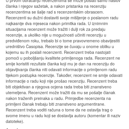
U prvom obraćanju recenzentima se može poslati samo naslov
članka i njegov sažetak, a nakon pristanka na recenziju
recenzentima se šalje rad s recenzentskim obrascem.
Recenzenti su dužni dostaviti svoje mišljenje o poslanom radu
najkasnije dva mjeseca nakon primitka rada. U iznimnim
situacijama recenzent može tražiti i dulji rok za predaju
recenzije, a ukoliko nije u mogućnosti učiniti recenziju u
predviđenom roku, trebalo bi o tome pravovremeno obavijestiti
uredništvo Časopisa. Recenzije se čuvaju u onome obliku u
kojemu su ih poslali recenzenti. Recenzent treba nastojati
pomoći u poboljšanju kvalitete primljenoga rada. Recenzent ne
smije koristiti rezultate članka koji mu je dan na recenziju do
objavljivanja članka niti odavati informacije o primljenom radu
tijekom postupka recenzije. Također, recenzent ne smije odavati
informacije o radu koji nije prošao recenziju. Recenzent treba
biti objektivan a njegova ocjena rada treba biti znanstveno
utemeljena. Recenzent može tražiti da mu se pošalje članak
nakon traženih preinaka u radu. Primjedbe recenzenta na
primljeni članak trebaju biti znanstveno argumentirane.
Recenzent treba voditi računa o tome da ne ostavlja trag o
svome imenu u radu koji se dostavlja autoru (komentar ili naziv
datoteke).