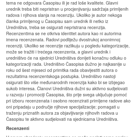
tema ne odgovara Časopisu ili je rad loše kvalitete. Glavni
urednik treba biti nepristran u procjenjivanju sadržaja primljenih
radova i njihova slanja na recenziju. Ukoliko je autor nekoga
članka primljenog u Časopisu sam urednik ili netko iz
Uredništva, treba se osigurati nepristrana recenzija.
Recenzentima se ne otkriva identitet autora kao ni autorima
imena recenzenata. Radovi podliježu dvostrukoj anonimnoj
recenziji. Ukoliko se recenzije razlikuju u pogledu kategorizacije,
može se tražiti i trećega recenzenta, a glavni urednik i
uredništvo će na sjednici Uredništva donijeti konačnu odluku o
kategorizaciji rada. Uredništvo Časopisa dužno je najkasnije u
roku od šest mjeseci od primitka rada obavijestiti autora o
rezultatima recenzentskoga postupka. Uredništvo nastoji
osigurati što više međunarodnih recenzija kako bi se izbjegao
sukob interesa. Članovi Uredništva dužni su aktivno sudjelovati
u razvoju i promociji Časopisa, što prije svega uključuje pomoć
pri izboru recenzenata i osobno recenzirati primljene radove ako
oni pripadaju u područje njihove specijalizacije; pomagati u
traženju priznatih autora za objavljivanje njihovih radova u
Časopisu te aktivno sudjelovati na sjednicama Uredništva.
Recenzenti