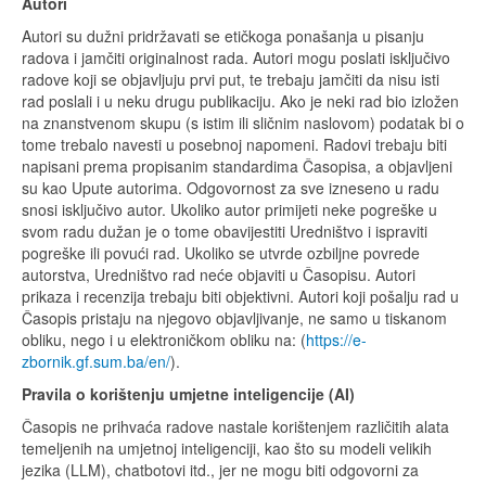
Autori
Autori su dužni pridržavati se etičkoga ponašanja u pisanju
radova i jamčiti originalnost rada. Autori mogu poslati isključivo
radove koji se objavljuju prvi put, te trebaju jamčiti da nisu isti
rad poslali i u neku drugu publikaciju. Ako je neki rad bio izložen
na znanstvenom skupu (s istim ili sličnim naslovom) podatak bi o
tome trebalo navesti u posebnoj napomeni. Radovi trebaju biti
napisani prema propisanim standardima Časopisa, a objavljeni
su kao Upute autorima. Odgovornost za sve izneseno u radu
snosi isključivo autor. Ukoliko autor primijeti neke pogreške u
svom radu dužan je o tome obavijestiti Uredništvo i ispraviti
pogreške ili povući rad. Ukoliko se utvrde ozbiljne povrede
autorstva, Uredništvo rad neće objaviti u Časopisu. Autori
prikaza i recenzija trebaju biti objektivni. Autori koji pošalju rad u
Časopis pristaju na njegovo objavljivanje, ne samo u tiskanom
obliku, nego i u elektroničkom obliku na: (
https://e-
zbornik.gf.sum.ba/en/
).
Pravila o korištenju umjetne inteligencije (AI)
Časopis ne prihvaća radove nastale korištenjem različitih alata
temeljenih na umjetnoj inteligenciji, kao što su modeli velikih
jezika (LLM), chatbotovi itd., jer ne mogu biti odgovorni za