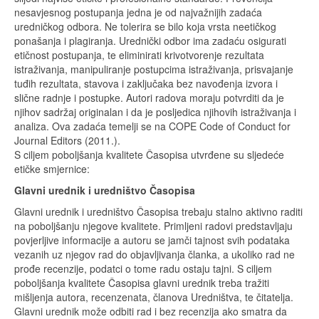
nesavjesnog postupanja jedna je od najvažnijih zadaća
uredničkog odbora. Ne tolerira se bilo koja vrsta neetičkog
ponašanja i plagiranja. Urednički odbor ima zadaću osigurati
etičnost postupanja, te eliminirati krivotvorenje rezultata
istraživanja, manipuliranje postupcima istraživanja, prisvajanje
tuđih rezultata, stavova i zaključaka bez navođenja izvora i
slične radnje i postupke. Autori radova moraju potvrditi da je
njihov sadržaj originalan i da je posljedica njihovih istraživanja i
analiza. Ova zadaća temelji se na COPE Code of Conduct for
Journal Editors (2011.).
S ciljem poboljšanja kvalitete Časopisa utvrđene su sljedeće
etičke smjernice:
Glavni urednik i uredništvo Časopisa
Glavni urednik i uredništvo Časopisa trebaju stalno aktivno raditi
na poboljšanju njegove kvalitete. Primljeni radovi predstavljaju
povjerljive informacije a autoru se jamči tajnost svih podataka
vezanih uz njegov rad do objavljivanja članka, a ukoliko rad ne
prođe recenzije, podatci o tome radu ostaju tajni. S ciljem
poboljšanja kvalitete Časopisa glavni urednik treba tražiti
mišljenja autora, recenzenata, članova Uredništva, te čitatelja.
Glavni urednik može odbiti rad i bez recenzija ako smatra da