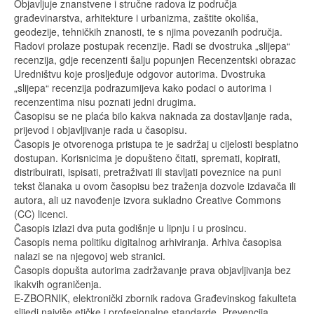
Objavljuje znanstvene i stručne radova iz područja
građevinarstva, arhitekture i urbanizma, zaštite okoliša,
geodezije, tehničkih znanosti, te s njima povezanih područja.
Radovi prolaze postupak recenzije. Radi se dvostruka „slijepa“
recenzija, gdje recenzenti šalju popunjen Recenzentski obrazac
Uredništvu koje prosljeđuje odgovor autorima. Dvostruka
„slijepa“ recenzija podrazumijeva kako podaci o autorima i
recenzentima nisu poznati jedni drugima.
Časopisu se ne plaća bilo kakva naknada za dostavljanje rada,
prijevod i objavljivanje rada u časopisu.
Časopis je otvorenoga pristupa te je sadržaj u cijelosti besplatno
dostupan. Korisnicima je dopušteno čitati, spremati, kopirati,
distribuirati, ispisati, pretraživati ili stavljati poveznice na puni
tekst članaka u ovom časopisu bez traženja dozvole izdavača ili
autora, ali uz navođenje izvora sukladno Creative Commons
(CC) licenci.
Časopis izlazi dva puta godišnje u lipnju i u prosincu.
Časopis nema politiku digitalnog arhiviranja. Arhiva časopisa
nalazi se na njegovoj web stranici.
Časopis dopušta autorima zadržavanje prava objavljivanja bez
ikakvih ograničenja.
E-ZBORNIK, elektronički zbornik radova Građevinskog fakulteta
slijedi najviše etičke i profesionalne standarde. Prevencija