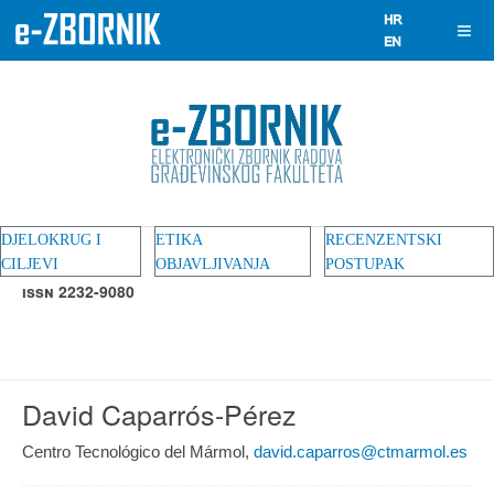
DJELOKRUG I
ETIKA
RECENZENTSKI
CILJEVI
OBJAVLJIVANJA
POSTUPAK
ISSN 2232-9080
David Caparrós-Pérez
Centro Tecnológico del Mármol,
david.caparros@ctmarmol.es