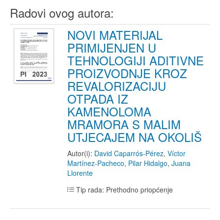
Radovi ovog autora:
NOVI MATERIJAL
PRIMIJENJEN U
TEHNOLOGIJI ADITIVNE
PROIZVODNJE KROZ
REVALORIZACIJU
OTPADA IZ
KAMENOLOMA
MRAMORA S MALIM
UTJECAJEM NA OKOLIŠ
Autor(i):
David Caparrós-Pérez
,
Víctor
Martínez-Pacheco
,
Pilar Hidalgo
,
Juana
Llorente
Tip rada: Prethodno priopćenje