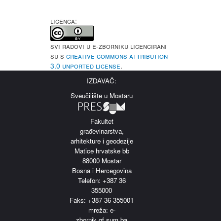
LICENCA:
Svi radovi u e-Zborniku licencirani
su s
Creative Commons Attribution
3.0 Unported License
.
IZDAVAČ:
Sveučilište u Mostaru
Fakultet
građevinarstva,
arhitekture i geodezije
Matice hrvatske bb
88000 Mostar
Bosna i Hercegovina
Telefon: +387 36
355000
Faks: +387 36 355001
m
reža: e-
zbornik.gf.sum.ba