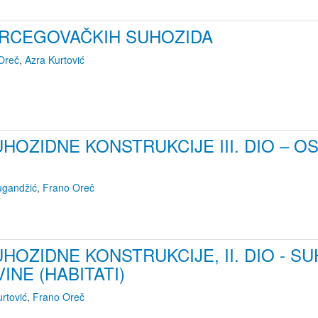
ERCEGOVAČKIH SUHOZIDA
Oreč
,
Azra Kurtović
HOZIDNE KONSTRUKCIJE III. DIO – O
ugandžić
,
Frano Oreč
HOZIDNE KONSTRUKCIJE, II. DIO - 
NE (HABITATI)
rtović
,
Frano Oreč