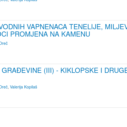
ODNIH VAPNENACA TENELIJE, MILJEVI
OCI PROMJENA NA KAMENU
Oreč
GRAĐEVINE (III) - KIKLOPSKE I DRU
Oreč
,
Valerija Kopilaš