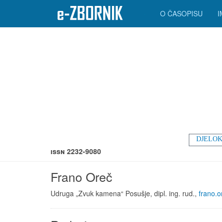
O ČASOPISU
DJELOK
ISSN 2232-9080
Frano Oreč
Udruga „Zvuk kamena“ Posušje, dipl. ing. rud.,
frano.