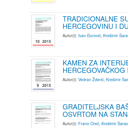
TRADICIONALNE S
HERCEGOVINU I DU
Autor(i):
Ivan Đurović
,
Krešimir Šara
KAMEN ZA INTERI
HERCEGOVAČKOG 
Autor(i):
Vedran Žderić
,
Krešimir Ša
GRADITELJSKA BA
OSVRTOM NA STANJ
Autor(i):
Frano Oreč
,
Krešimir Šara