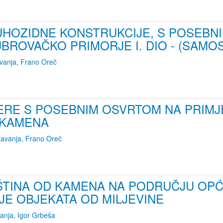
UHOZIDNE KONSTRUKCIJE, S POSEBN
BROVAČKO PRIMORJE I. DIO - (SAMOS
vanja
,
Frano Oreč
JERE S POSEBNIM OSVRTOM NA PRI
KAMENA
ravanja
,
Frano Oreč
ŠTINA OD KAMENA NA PODRUČJU OPĆ
E OBJEKATA OD MILJEVINE
vanja
,
Igor Grbeša