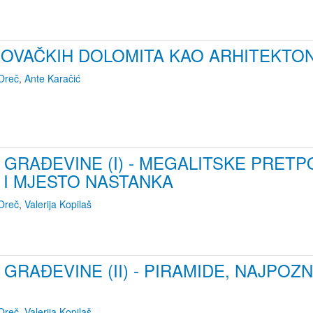
OVAČKIH DOLOMITA KAO ARHITEKT
Oreč
,
Ante Karačić
GRAĐEVINE (I) - MEGALITSKE PRETP
 I MJESTO NASTANKA
Oreč
,
Valerija Kopilaš
GRAĐEVINE (II) - PIRAMIDE, NAJPOZ
Oreč
,
Valerija Kopilaš