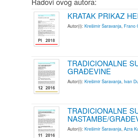
Radovi ovog autora:
KRATAK PRIKAZ H
Autor(i):
Krešimir Šaravanja
,
Frano 
TRADICIONALNE SU
GRAĐEVINE
Autor(i):
Krešimir Šaravanja
,
Ivan D
TRADICIONALNE SU
NASTAMBE/GRAĐEVI
Autor(i):
Krešimir Šaravanja
,
Azra Ku