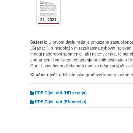
Sažetak
: U prvom dijelu rada je prikazana zastupljenos
„Gradac“), s raspoloživim rezultatima njihovih ispitiv
mnogi nadgrobni spomenici, ali i neke vjerske, te stamb
unutarnjem i vanjskom oblaganju brojnih objekata u Her
Gori. U završnom dijelu rada dani su odgovarajući zak
Ključne riječi
: arhitektonsko-građevni kamen, prirodni
PDF Cijeli rad (HR verzija)
PDF
Cijeli rad (EN verzija)