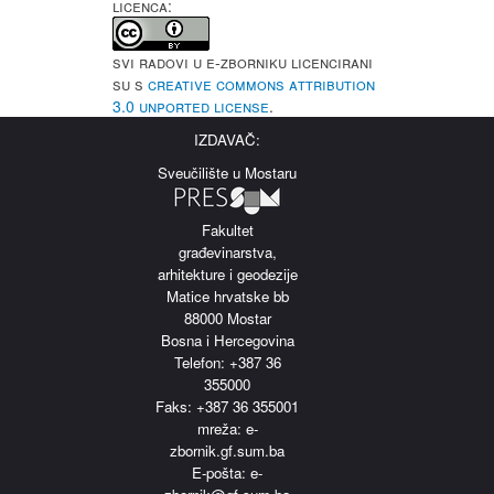
LICENCA:
Svi radovi u e-Zborniku licencirani
su s
Creative Commons Attribution
3.0 Unported License
.
IZDAVAČ:
Sveučilište u Mostaru
Fakultet
građevinarstva,
arhitekture i geodezije
Matice hrvatske bb
88000 Mostar
Bosna i Hercegovina
Telefon: +387 36
355000
Faks: +387 36 355001
m
reža: e-
zbornik.gf.sum.ba
E-pošta: e-