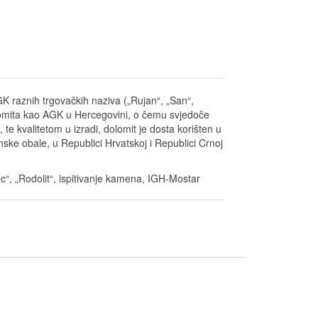
AGK raznih trgovačkih naziva („Rujan“, „San“,
dolomita kao AGK u Hercegovini, o čemu svjedoče
te kvalitetom u izradi, dolomit je dosta korišten u
ske obale, u Republici Hrvatskoj i Republici Crnoj
“, „Rodolit“, ispitivanje kamena, IGH-Mostar