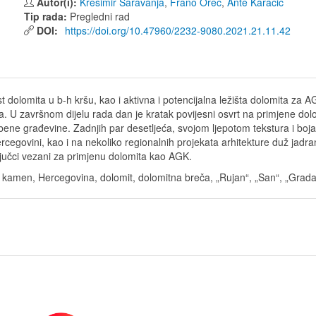
Autor(i):
Krešimir Šaravanja
,
Frano Oreč
,
Ante Karačić
Tip rada:
Pregledni rad
DOI:
https://doi.org/10.47960/2232-9080.2021.21.11.42
t dolomita u b-h kršu, kao i aktivna i potencijalna ležišta dolomita za 
anja. U završnom dijelu rada dan je kratak povijesni osvrt na primjene 
ene građevine. Zadnjih par desetljeća, svojom ljepotom tekstura i boja, 
cegovini, kao i na nekoliko regionalnih projekata arhitekture duž jadran
ljučci vezani za primjenu dolomita kao AGK.
 kamen, Hercegovina, dolomit, dolomitna breča, „Rujan“, „San“, „Gradac