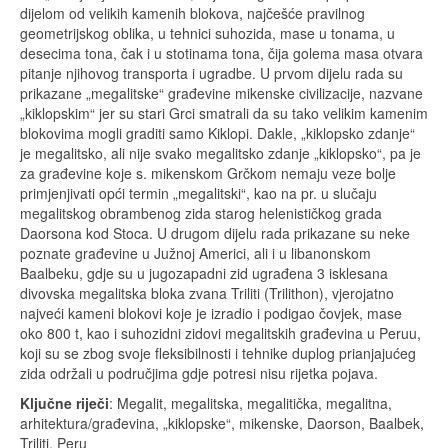
dijelom od velikih kamenih blokova, najčešće pravilnog
geometrijskog oblika, u tehnici suhozida, mase u tonama, u
desecima tona, čak i u stotinama tona, čija golema masa otvara
pitanje njihovog transporta i ugradbe. U prvom dijelu rada su
prikazane „megalitske“ građevine mikenske civilizacije, nazvane
„kiklopskim“ jer su stari Grci smatrali da su tako velikim kamenim
blokovima mogli graditi samo Kiklopi. Dakle, „kiklopsko zdanje“
je megalitsko, ali nije svako megalitsko zdanje „kiklopsko“, pa je
za građevine koje s. mikenskom Grčkom nemaju veze bolje
primjenjivati opći termin „megalitski“, kao na pr. u slučaju
megalitskog obrambenog zida starog helenističkog grada
Daorsona kod Stoca. U drugom dijelu rada prikazane su neke
poznate građevine u Južnoj Americi, ali i u libanonskom
Baalbeku, gdje su u jugozapadni zid ugrađena 3 isklesana
divovska megalitska bloka zvana Triliti (Trilithon), vjerojatno
najveći kameni blokovi koje je izradio i podigao čovjek, mase
oko 800 t, kao i suhozidni zidovi megalitskih građevina u Peruu,
koji su se zbog svoje fleksibilnosti i tehnike duplog prianjajućeg
zida održali u područjima gdje potresi nisu rijetka pojava.
Ključne riječi
: Megalit, megalitska, megalitička, megalitna,
arhitektura/građevina, „kiklopske“, mikenske, Daorson, Baalbek,
Triliti, Peru