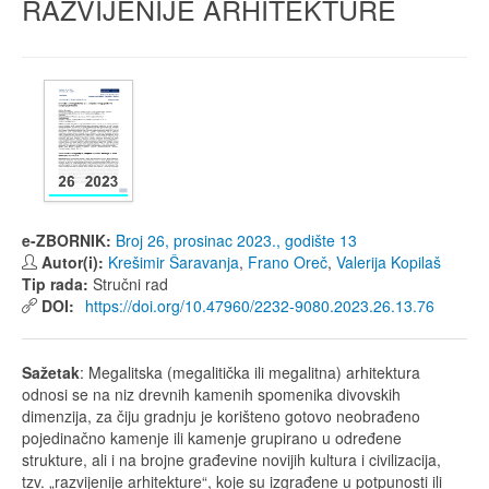
RAZVIJENIJE ARHITEKTURE
e-ZBORNIK:
Broj 26, prosinac 2023., godište 13
Autor(i):
Krešimir Šaravanja
,
Frano Oreč
,
Valerija Kopilaš
Tip rada:
Stručni rad
DOI:
https://doi.org/10.47960/2232-9080.2023.26.13.76
Sažetak
: Megalitska (megalitička ili megalitna) arhitektura
odnosi se na niz drevnih kamenih spomenika divovskih
dimenzija, za čiju gradnju je korišteno gotovo neobrađeno
pojedinačno kamenje ili kamenje grupirano u određene
strukture, ali i na brojne građevine novijih kultura i civilizacija,
tzv. „razvijenije arhitekture“, koje su izgrađene u potpunosti ili