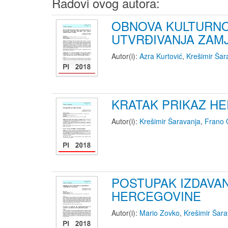
Radovi ovog autora:
OBNOVA KULTURNO
UTVRĐIVANJA ZAM
Autor(i):
Azra Kurtović
,
Krešimir Šar
KRATAK PRIKAZ H
Autor(i):
Krešimir Šaravanja
,
Frano 
POSTUPAK IZDAVA
HERCEGOVINE
Autor(i):
Mario Zovko
,
Krešimir Šara