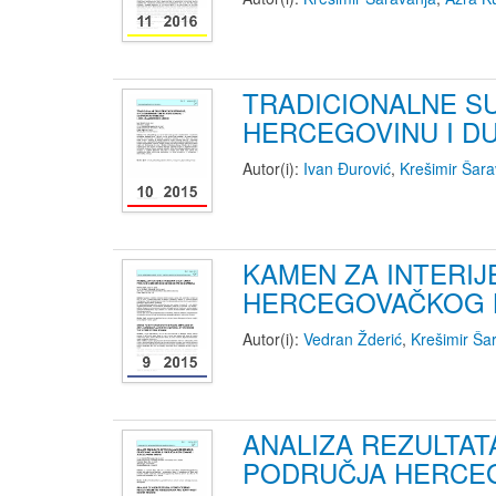
TRADICIONALNE S
HERCEGOVINU I DU
Autor(i):
Ivan Đurović
,
Krešimir Šara
KAMEN ZA INTERI
HERCEGOVAČKOG 
Autor(i):
Vedran Žderić
,
Krešimir Ša
ANALIZA REZULTA
PODRUČJA HERCEG