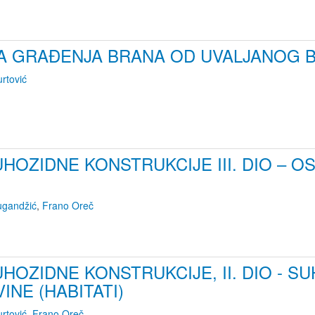
ĆA GRAĐENJA BRANA OD UVALJANOG 
rtović
HOZIDNE KONSTRUKCIJE III. DIO – O
ugandžić
,
Frano Oreč
HOZIDNE KONSTRUKCIJE, II. DIO - 
NE (HABITATI)
rtović
,
Frano Oreč