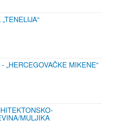
„TENELIJA“
A - „HERCEGOVAČKE MIKENE“
RHITEKTONSKO-
EVINA/MULJIKA