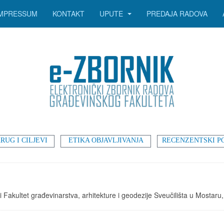
IMPRESSUM
KONTAKT
UPUTE
PREDAJA RADOVA
RUG I CILJEVI
ETIKA OBJAVLJIVANJA
RECENZENTSKI P
 Fakultet građevinarstva, arhitekture i geodezije Sveučilišta u Mostaru, 