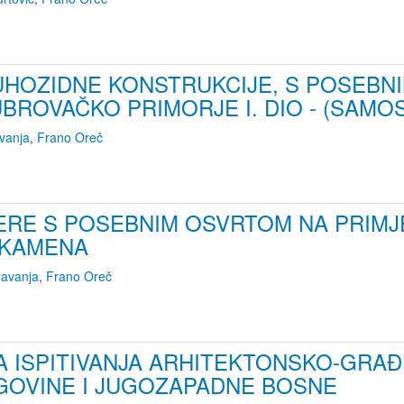
UHOZIDNE KONSTRUKCIJE, S POSEBN
BROVAČKO PRIMORJE I. DIO - (SAMOS
vanja
,
Frano Oreč
JERE S POSEBNIM OSVRTOM NA PRI
KAMENA
ravanja
,
Frano Oreč
TA ISPITIVANJA ARHITEKTONSKO-GRA
OVINE I JUGOZAPADNE BOSNE