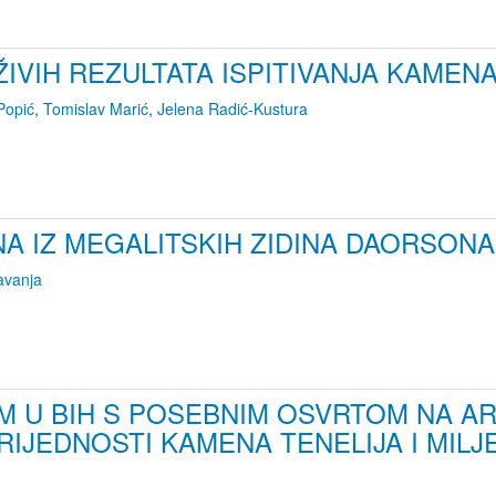
IVIH REZULTATA ISPITIVANJA KAMENA 
Popić
,
Tomislav Marić
,
Jelena Radić-Kustura
NA IZ MEGALITSKIH ZIDINA DAORSON
avanja
 U BIH S POSEBNIM OSVRTOM NA A
IJEDNOSTI KAMENA TENELIJA I MILJ