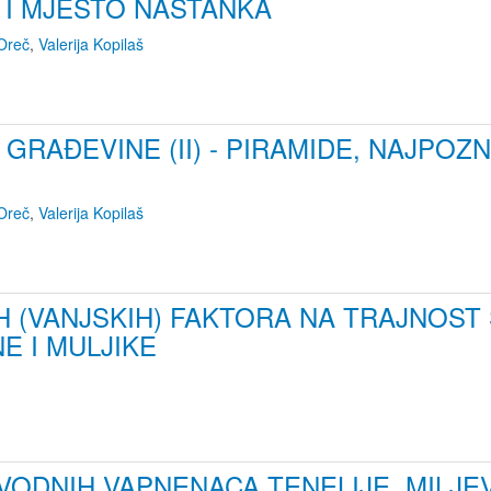
 I MJESTO NASTANKA
Oreč
,
Valerija Kopilaš
GRAĐEVINE (II) - PIRAMIDE, NAJPOZ
Oreč
,
Valerija Kopilaš
H (VANJSKIH) FAKTORA NA TRAJNOS
NE I MULJIKE
ODNIH VAPNENACA TENELIJE, MILJEVI