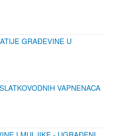
NATIJE GRAĐEVINE U
T SLATKOVODNIH VAPNENACA
NE I MULJIKE - UGRAĐENI