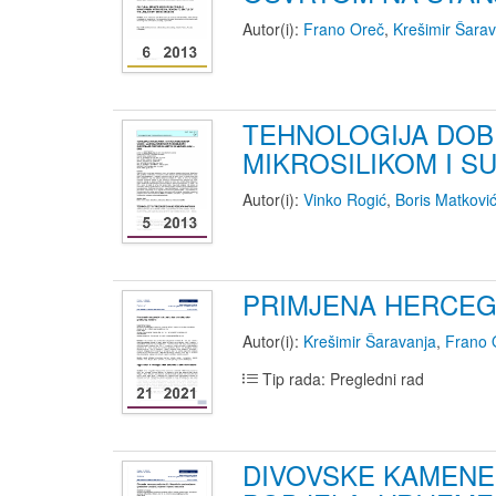
Autor(i):
Frano Oreč
,
Krešimir Šara
TEHNOLOGIJA DOBI
MIKROSILIKOM I S
Autor(i):
Vinko Rogić
,
Boris Matkovi
PRIMJENA HERCEG
Autor(i):
Krešimir Šaravanja
,
Frano 
Tip rada: Pregledni rad
DIVOVSKE KAMENE 