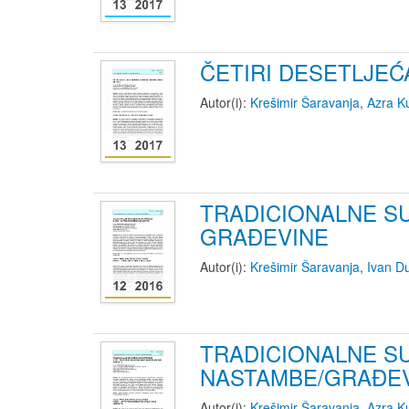
ČETIRI DESETLJE
Autor(i):
Krešimir Šaravanja
,
Azra Ku
TRADICIONALNE SU
GRAĐEVINE
Autor(i):
Krešimir Šaravanja
,
Ivan D
TRADICIONALNE SU
NASTAMBE/GRAĐEVI
Autor(i):
Krešimir Šaravanja
,
Azra Ku