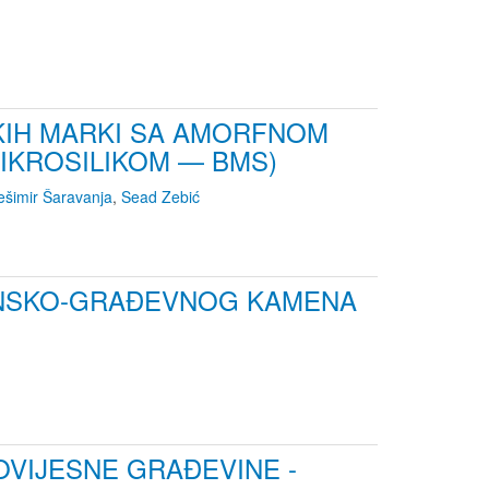
OKIH MARKI SA AMORFNOM
MIKROSILIKOM — BMS)
ešimir Šaravanja
,
Sead Zebić
ONSKO-GRAĐEVNOG KAMENA
OVIJESNE GRAĐEVINE -