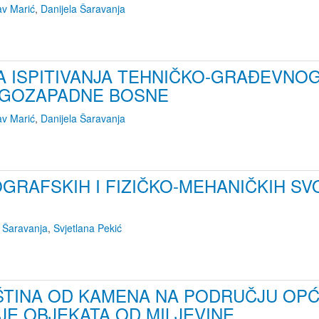
av Marić
,
Danijela Šaravanja
TA ISPITIVANJA TEHNIČKO-GRAĐEVNO
UGOZAPADNE BOSNE
av Marić
,
Danijela Šaravanja
OGRAFSKIH I FIZIČKO-MEHANIČKIH SV
r Šaravanja
,
Svjetlana Pekić
ŠTINA OD KAMENA NA PODRUČJU OPĆ
E OBJEKATA OD MILJEVINE