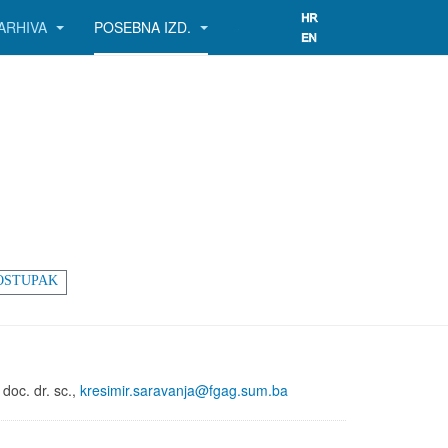
ARHIVA
POSEBNA IZD.
OSTUPAK
doc. dr. sc.,
kresimir.saravanja@fgag.sum.ba