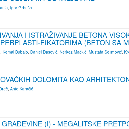
vanja
,
Igor Grbeša
VANJA I ISTRAŽIVANJE BETONA VIS
UPERPLASTI-FIKATORIMA (BETON SA 
ć
,
Kemal Bubalo
,
Daniel Dasović
,
Nerkez Mačkić
,
Mustafa Selimović
,
Kr
OVAČKIH DOLOMITA KAO ARHITEKT
Oreč
,
Ante Karačić
GRAĐEVINE (I) - MEGALITSKE PRETP