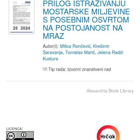
PRILOG ISTRAŽIVANJU
MOSTARSKE MILJEVINE
S POSEBNIM OSVRTOM
NA POSTOJANOST NA
MRAZ
Autor(i):
Milica Rončević
,
Krešimir
Šaravanja
,
Tomislav Marić
,
Jelena Radić
Kustura
Tip rada: Izvorni znanstveni rad
Alexandria Book Library
LICENCA: