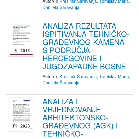
Autor(i):
Krešimir Šaravanja
,
Tomislav Marić
,
Danijela Šaravanja
ANALIZA REZULTATA
ISPITIVANJA TEHNIČKO-
GRAĐEVNOG KAMENA
S PODRUČJA
HERCEGOVINE I
JUGOZAPADNE BOSNE
Autor(i):
Krešimir Šaravanja
,
Tomislav Marić
,
Danijela Šaravanja
ANALIZA I
VRJEDNOVANJE
ARHITEKTONSKO-
GRAĐEVNOG (AGK) I
TEHNIČKO-