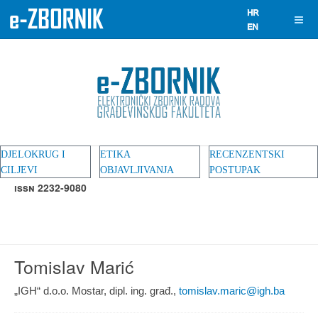
DJELOKRUG I
ETIKA
RECENZENTSKI
CILJEVI
OBJAVLJIVANJA
POSTUPAK
ISSN 2232-9080
Tomislav Marić
„IGH“ d.o.o. Mostar, dipl. ing. građ.,
tomislav.maric@igh.ba