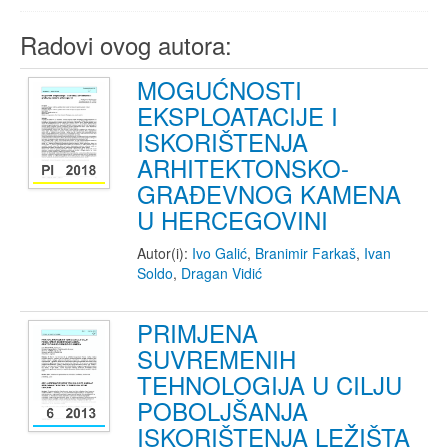
Radovi ovog autora:
MOGUĆNOSTI
EKSPLOATACIJE I
ISKORIŠTENJA
ARHITEKTONSKO-
GRAĐEVNOG KAMENA
U HERCEGOVINI
Autor(i):
Ivo Galić
,
Branimir Farkaš
,
Ivan
Soldo
,
Dragan Vidić
PRIMJENA
SUVREMENIH
TEHNOLOGIJA U CILJU
POBOLJŠANJA
ISKORIŠTENJA LEŽIŠTA