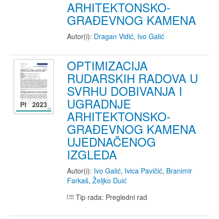
ARHITEKTONSKO-
GRAĐEVNOG KAMENA
Autor(i):
Dragan Vidić
,
Ivo Galić
OPTIMIZACIJA
RUDARSKIH RADOVA U
SVRHU DOBIVANJA I
UGRADNJE
ARHITEKTONSKO-
GRAĐEVNOG KAMENA
UJEDNAČENOG
IZGLEDA
Autor(i):
Ivo Galić
,
Ivica Pavičić
,
Branimir
Farkaš
,
Željko Duić
Tip rada: Pregledni rad