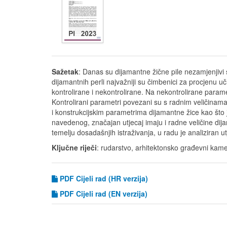
Sažetak
: Danas su dijamantne žične pile nezamjenjivi s
dijamantnih perli najvažniji su čimbenici za procjenu uč
kontrolirane i nekontrolirane. Na nekontrolirane parame
Kontrolirani parametri povezani su s radnim veličinama i
i konstrukcijskim parametrima dijamantne žice kao što
navedenog, značajan utjecaj imaju i radne veličine dija
temelju dosadašnjih istraživanja, u radu je analiziran 
Ključne riječi
: rudarstvo, arhitektonsko građevni kame
PDF Cijeli rad (HR verzija)
PDF
Cijeli rad (EN verzija)