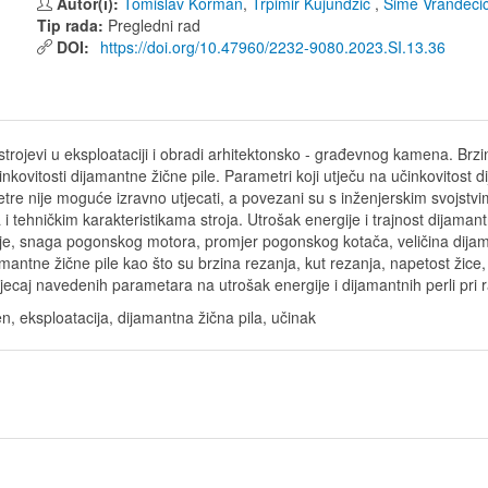
Autor(i):
Tomislav Korman
,
Trpimir Kujundžić
,
Šime Vrandeči
Tip rada:
Pregledni rad
DOI:
https://doi.org/10.47960/2232-9080.2023.SI.13.36
trojevi u eksploataciji i obradi arhitektonsko - građevnog kamena. Brzina
inkovitosti dijamantne žične pile. Parametri koji utječu na učinkovitost d
tre nije moguće izravno utjecati, a povezani su s inženjerskim svojstvim
 tehničkim karakteristikama stroja. Utrošak energije i trajnost dijamantn
 je, snaga pogonskog motora, promjer pogonskog kotača, veličina dijam
mantne žične pile kao što su brzina rezanja, kut rezanja, napetost žice,
utjecaj navedenih parametara na utrošak energije i dijamantnih perli pri 
n, eksploatacija, dijamantna žična pila, učinak