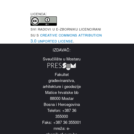
LICENCA:
Svi radovi u e-Zborniku licencirani
su s
Creative Commons Attribution
3.0 Unported License
.
IZDAVAČ:
Sveučilište u Mostaru
Fakultet
građevinarstva,
arhitekture i geodezije
Matice hrvatske bb
88000 Mostar
Bosna i Hercegovina
Telefon: +387 36
355000
Faks: +387 36 355001
m
reža: e-