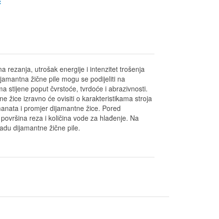
ć
 rezanja, utrošak energije i intenzitet trošenja
ijamantna žične pile mogu se podijeliti na
a stijene poput čvrstoće, tvrdoće i abrazivnosti.
e žice izravno će ovisiti o karakteristikama stroja
anata i promjer dijamantne žice. Pored
 površina reza i količina vode za hlađenje. Na
radu dijamantne žične pile.