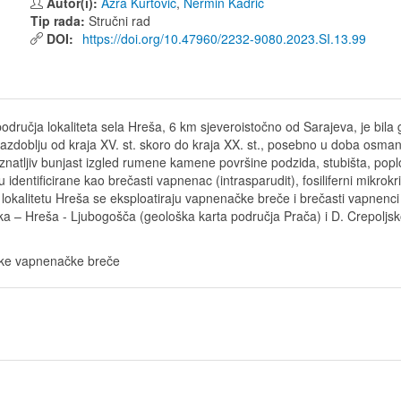
Autor(i):
Azra Kurtović
,
Nermin Kadrić
Tip rada:
Stručni rad
DOI:
https://doi.org/10.47960/2232-9080.2023.SI.13.99
područja lokaliteta sela Hreša, 6 km sjeveroistočno od Sarajeva, je bil
 razdoblju od kraja XV. st. skoro do kraja XX. st., posebno u doba osma
znatljiv bunjast izgled rumene kamene površine podzida, stubišta, popl
ntificirane kao brečasti vapnenac (intrasparudit), fosiliferni mikrokristal
Na lokalitetu Hreša se eksploatiraju vapnenačke breče i brečasti vapnen
 Luka – Hreša - Ljubogošča (geološka karta područja Prača) i D. Crepolj
aske vapnenačke breče