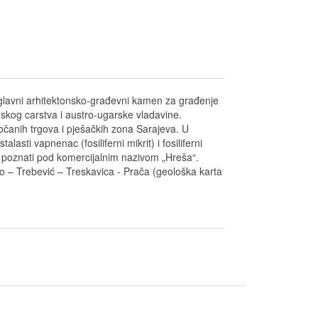
a glavni arhitektonsko-građevni kamen za građenje
nskog carstva i austro-ugarske vladavine.
očanih trgova i pješačkih zona Sarajeva. U
asti vapnenac (fosiliferni mikrit) i fosiliferni
ci poznati pod komercijalnim nazivom „Hreša“.
sko – Trebević – Treskavica - Prača (geološka karta