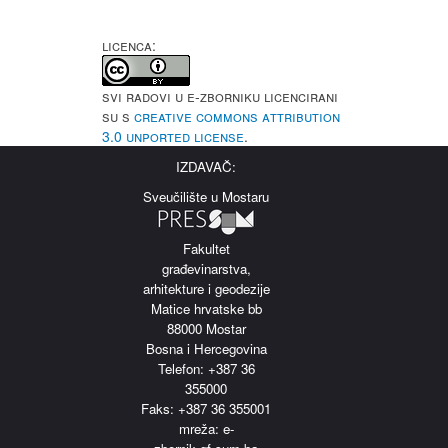
LICENCA:
Svi radovi u e-Zborniku licencirani
su s
Creative Commons Attribution
3.0 Unported License
.
IZDAVAČ:
Sveučilište u Mostaru
Fakultet
građevinarstva,
arhitekture i geodezije
Matice hrvatske bb
88000 Mostar
Bosna i Hercegovina
Telefon: +387 36
355000
Faks: +387 36 355001
m
reža: e-