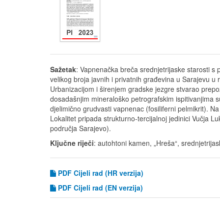
Sažetak
: Vapnenačka breča srednjetrijaske starosti s 
velikog broja javnih i privatnih građevina u Sarajevu u
Urbanizacijom i širenjem gradske jezgre stvarao prepo
dosadašnjim mineraloško petrografskim ispitivanjima su ide
djelimično grudvasti vapnenac (fosiliferni pelmikrit). 
Lokalitet pripada strukturno-tercijalnoj jedinici Vučja
područja Sarajevo).
Ključne riječi
: autohtoni kamen, „Hreša“, srednjetrij
PDF Cijeli rad (HR verzija)
PDF
Cijeli rad (EN verzija)