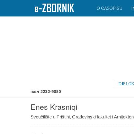
O ČASOPISU
DJELOK
ISSN 2232-9080
Enes Krasniqi
Sveučilište u Prištini, Građevinski fakultet i Arhitekto