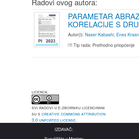
Radovi ovog autora:
PARAMETAR ABRAZ
KORELACIJE S DR
Autor(i):
Naser Kabashi
,
Enes Krasn
Tip rada: Prethodno priopćenje
LICENCA:
Svi radovi u e-Zborniku licencirani
su s
Creative Commons Attribution
3.0 Unported License
.
IZDAVAČ:
Sveučilište u Mostaru