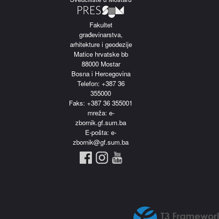
Fakultet
građevinarstva,
arhitekture i geodezije
Matice hrvatske bb
88000 Mostar
Bosna i Hercegovina
Telefon: +387 36
355000
Faks: +387 36 355001
m
reža: e-
zbornik.gf.sum.ba
E-pošta: e-
zbornik@gf.sum.ba