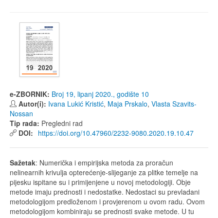
e-ZBORNIK:
Broj 19, lipanj 2020., godište 10
Autor(i):
Ivana Lukić Kristić
,
Maja Prskalo
,
Vlasta Szavits-
Nossan
Tip rada:
Pregledni rad
DOI:
https://doi.org/10.47960/2232-9080.2020.19.10.47
Sažetak
: Numerička i empirijska metoda za proračun
nelinearnih krivulja opterećenje-slijeganje za plitke temelje na
pijesku ispitane su i primijenjene u novoj metodologiji. Obje
metode imaju prednosti i nedostatke. Nedostaci su prevladani
metodologijom predloženom i provjerenom u ovom radu. Ovom
metodologijom kombiniraju se prednosti svake metode. U tu