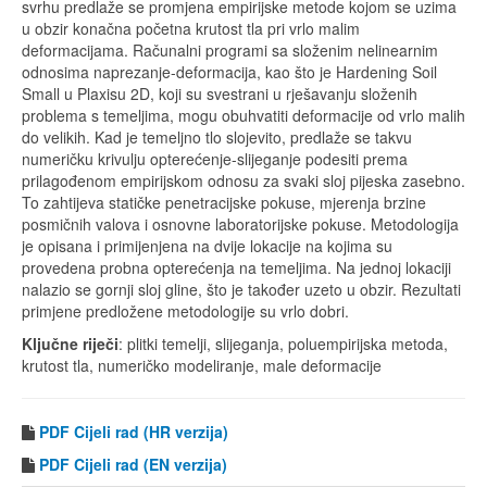
svrhu predlaže se promjena empirijske metode kojom se uzima
u obzir konačna početna krutost tla pri vrlo malim
deformacijama. Računalni programi sa složenim nelinearnim
odnosima naprezanje-deformacija, kao što je Hardening Soil
Small u Plaxisu 2D, koji su svestrani u rješavanju složenih
problema s temeljima, mogu obuhvatiti deformacije od vrlo malih
do velikih. Kad je temeljno tlo slojevito, predlaže se takvu
numeričku krivulju opterećenje-slijeganje podesiti prema
prilagođenom empirijskom odnosu za svaki sloj pijeska zasebno.
To zahtijeva statičke penetracijske pokuse, mjerenja brzine
posmičnih valova i osnovne laboratorijske pokuse. Metodologija
je opisana i primijenjena na dvije lokacije na kojima su
provedena probna opterećenja na temeljima. Na jednoj lokaciji
nalazio se gornji sloj gline, što je također uzeto u obzir. Rezultati
primjene predložene metodologije su vrlo dobri.
Ključne riječi
: plitki temelji, slijeganja, poluempirijska metoda,
krutost tla, numeričko modeliranje, male deformacije
PDF Cijeli rad (HR verzija)
PDF
Cijeli rad (EN verzija)