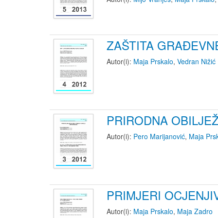
ZAŠTITA GRAĐEVN
Autor(i):
Maja Prskalo
,
Vedran Nižić
PRIRODNA OBILJEŽ
Autor(i):
Pero Marijanović
,
Maja Prs
PRIMJERI OCJENJI
Autor(i):
Maja Prskalo
,
Maja Zadro