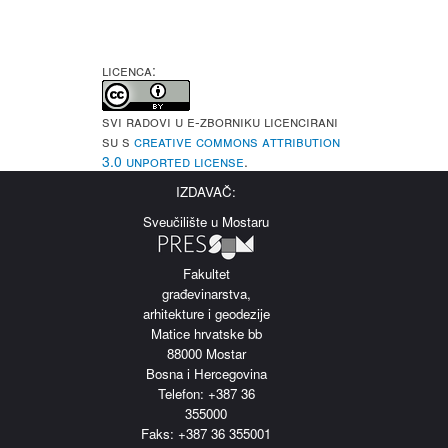
LICENCA:
Svi radovi u e-Zborniku licencirani
su s
Creative Commons Attribution
3.0 Unported License
.
IZDAVAČ:
Sveučilište u Mostaru
Fakultet
građevinarstva,
arhitekture i geodezije
Matice hrvatske bb
88000 Mostar
Bosna i Hercegovina
Telefon: +387 36
355000
Faks: +387 36 355001