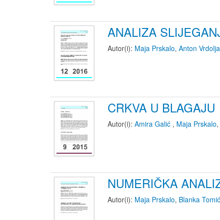
ANALIZA SLIJEGA
Autor(i):
Maja Prskalo
,
Anton Vrdolj
CRKVA U BLAGAJU
Autor(i):
Amira Galić
,
Maja Prskalo
NUMERIČKA ANALI
Autor(i):
Maja Prskalo
,
Blanka Tomi