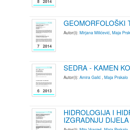
GEOMORFOLOŠKI T
Autor(i):
Mirjana Milićević
,
Maja Prsk
SEDRA - KAMEN KO
Autor(i):
Amira Galić
,
Maja Prskalo
HIDROLOGIJA I HI
IZGRADNJU DIJELA
Autor(i):
Mijo Vranješ
,
Maja Prskalo