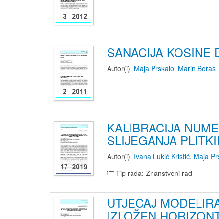
SANACIJA KOSINE
Autor(i):
Maja Prskalo
,
Marin Boras
KALIBRACIJA NUM
SLIJEGANJA PLITK
Autor(i):
Ivana Lukić Kristić
,
Maja Pr
Tip rada: Znanstveni rad
UTJECAJ MODELIRA
IZLOŽEN HORIZON