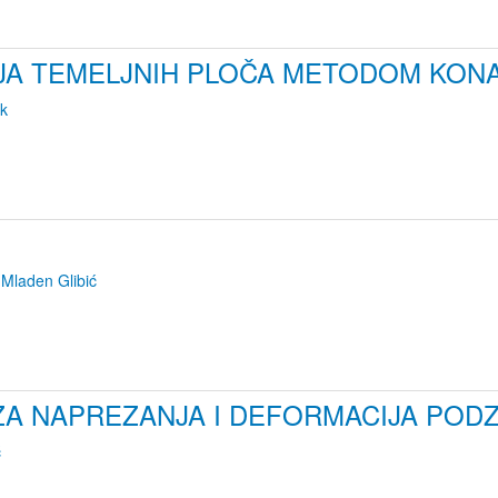
NJA TEMELJNIH PLOČA METODOM KONA
ak
,
Mladen Glibić
ZA NAPREZANJA I DEFORMACIJA POD
ć