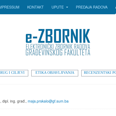
IMPRESSUM
KONTAKT
UPUTE
PREDAJA RADOVA
RUG I CILJEVI
ETIKA OBJAVLJIVANJA
RECENZENTSKI P
, dipl. ing. građ.,
maja.prskalo@gf.sum.ba