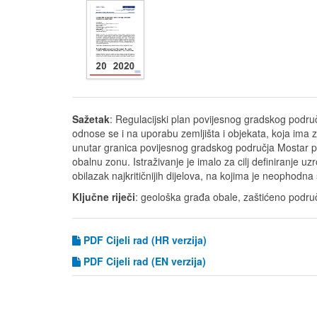
Sažetak
: Regulacijski plan povijesnog gradskog podru
odnose se i na uporabu zemljišta i objekata, koja ima za ci
unutar granica povijesnog gradskog područja Mostar po
obalnu zonu. Istraživanje je imalo za cilj definiranje u
obilazak najkritičnijih dijelova, na kojima je neophodna
Ključne riječi
: geološka građa obale, zaštićeno područ
PDF Cijeli rad (HR verzija)
PDF
Cijeli rad (EN verzija)