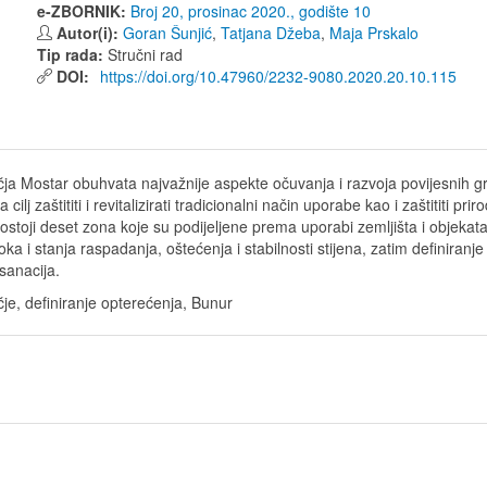
e-ZBORNIK:
Broj 20, prosinac 2020., godište 10
Autor(i):
Goran Šunjić
,
Tatjana Džeba
,
Maja Prskalo
Tip rada:
Stručni rad
DOI:
https://doi.org/10.47960/2232-9080.2020.20.10.115
čja Mostar obuhvata najvažnije aspekte očuvanja i razvoja povijesnih 
lj zaštititi i revitalizirati tradicionalni način uporabe kao i zaštititi pri
stoji deset zona koje su podijeljene prema uporabi zemljišta i objeka
zroka i stanja raspadanja, oštećenja i stabilnosti stijena, zatim definira
 sanacija.
je, definiranje opterećenja, Bunur