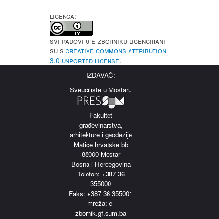
LICENCA:
Svi radovi u e-Zborniku licencirani
su s
Creative Commons Attribution
3.0 Unported License
.
IZDAVAČ:
Sveučilište u Mostaru
Fakultet
građevinarstva,
arhitekture i geodezije
Matice hrvatske bb
88000 Mostar
Bosna i Hercegovina
Telefon: +387 36
355000
Faks: +387 36 355001
m
reža: e-
zbornik.gf.sum.ba