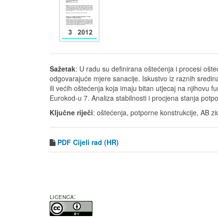
Sažetak
: U radu su definirana oštećenja i procesi ošt
odgovarajuće mjere sanacije. Iskustvo iz raznih sredin
ili većih oštećenja koja imaju bitan utjecaj na njihov
Eurokod-u 7. Analiza stabilnosti i procjena stanja pot
Ključne riječi
: oštećenja, potporne konstrukcije, AB z
PDF
Cijeli rad (HR)
LICENCA: