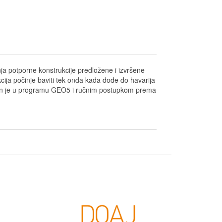
nja potporne konstrukcije predložene i izvršene
cija počinje baviti tek onda kada dođe do havarija
zveden je u programu GEO5 i ručnim postupkom prema