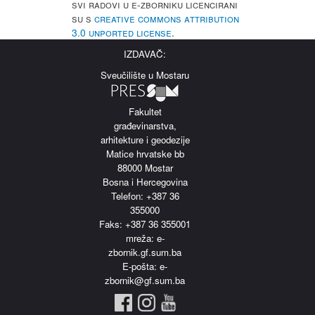
Svi radovi u e-Zborniku licencirani
su s
Creative Commons Attribution
3.0 Unported License
.
IZDAVAČ:
Sveučilište u Mostaru
Fakultet
građevinarstva,
arhitekture i geodezije
Matice hrvatske bb
88000 Mostar
Bosna i Hercegovina
Telefon: +387 36
355000
Faks: +387 36 355001
m
reža: e-
zbornik.gf.sum.ba
E-pošta: e-
zbornik@gf.sum.ba