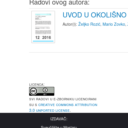
Radovi ovog autora:
UVOD U OKOLIŠNO 
Autor(i):
Željko Rozić
,
Mario Zovko
,
LICENCA:
Svi radovi u e-Zborniku licencirani
su s
Creative Commons Attribution
3.0 Unported License
.
IZDAVAČ:
Sveučilište u Mostaru