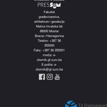
Fakultet
građevinarstva,
arhitekture i geodezije
Matice hrvatske bb
88000 Mostar
Bosna i Hercegovina
Telefon: +387 36
355000
Faks: +387 36 355001
m
reža: e-
zbornik.gf.sum.ba
E-pošta: e-
zbornik@gf.sum.ba