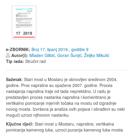
e-ZBORNIK:
Broj 17, lipanj 2019., godište 9
Autor(i):
Mladen Glibić
,
Goran Šunjić
,
Željko Mikulić
Tip rada:
Stručni rad
Sažetak
: Stari most u Mostaru je obnovljen sredinom 2004.
godine. Prve naprsline su opažene 2007. godine. Proces
nastajanja naprslina traje od tada neprekidno. U radu je
predstavljen proces nastanka naprslina i komentirano je
vertikalno pomicanje mjernih točaka na mostu od izgradnje
novog mosta. Izvršena ja analiza ovih pojava i obrađeni su neki
mogući uzroci njihovom nastanku.
Ključne riječi
: Stari most u Mostaru, naprsline, vertikalna
pomicanja kamenog luka, uzroci pucanja kamenog luka mosta