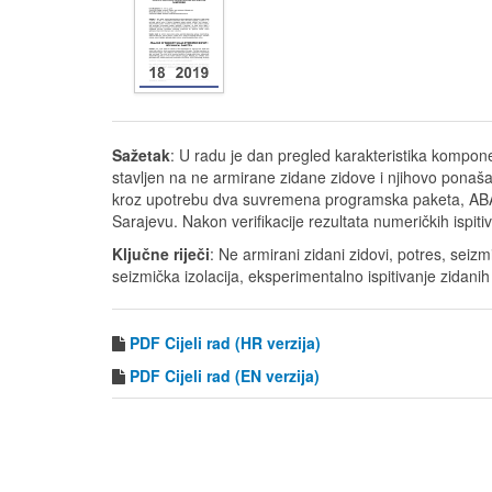
Sažetak
: U radu je dan pregled karakteristika kompon
stavljen na ne armirane zidane zidove i njihovo ponašanj
kroz upotrebu dva suvremena programska paketa, ABAQ
Sarajevu. Nakon verifikacije rezultata numeričkih ispit
Ključne riječi
: Ne armirani zidani zidovi, potres, seiz
seizmička izolacija, eksperimentalno ispitivanje zidani
PDF Cijeli rad (HR verzija)
PDF
Cijeli rad (EN verzija)