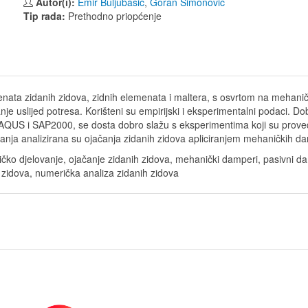
Autor(i):
Emir Buljubašić
,
Goran Simonović
Tip rada:
Prethodno priopćenje
enata zidanih zidova, zidnih elemenata i maltera, s osvrtom na mehanič
e uslijed potresa. Korišteni su empirijski i eksperimentalni podaci. Dobi
US i SAP2000, se dosta dobro slažu s eksperimentima koji su proved
ivanja analizirana su ojačanja zidanih zidova apliciranjem mehaničkih d
mičko djelovanje, ojačanje zidanih zidova, mehanički damperi, pasivni dam
h zidova, numerička analiza zidanih zidova