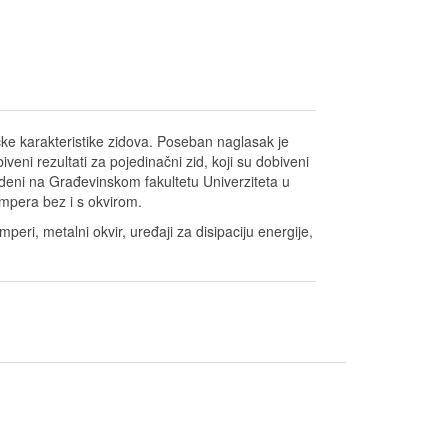
ke karakteristike zidova. Poseban naglasak je
veni rezultati za pojedinačni zid, koji su dobiveni
eni na Građevinskom fakultetu Univerziteta u
ampera bez i s okvirom.
peri, metalni okvir, uređaji za disipaciju energije,