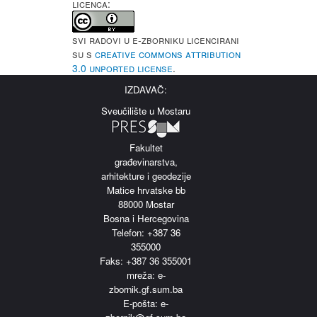
LICENCA:
Svi radovi u e-Zborniku licencirani
su s
Creative Commons Attribution
3.0 Unported License
.
IZDAVAČ:
Sveučilište u Mostaru
Fakultet
građevinarstva,
arhitekture i geodezije
Matice hrvatske bb
88000 Mostar
Bosna i Hercegovina
Telefon: +387 36
355000
Faks: +387 36 355001
m
reža: e-
zbornik.gf.sum.ba
E-pošta: e-