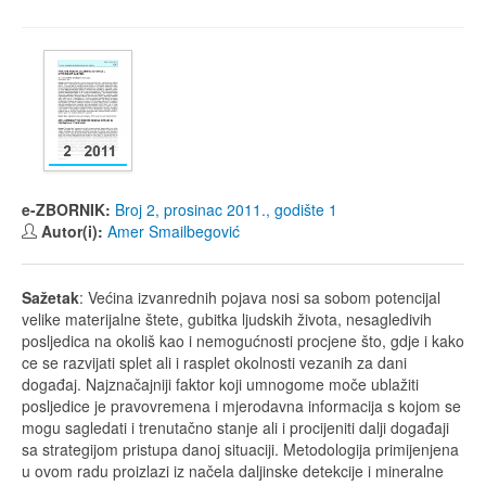
e-ZBORNIK:
Broj 2, prosinac 2011., godište 1
Autor(i):
Amer Smailbegović
Sažetak
: Većina izvanrednih pojava nosi sa sobom potencijal
velike materijalne štete, gubitka ljudskih života, nesagledivih
posljedica na okoliš kao i nemogućnosti procjene što, gdje i kako
ce se razvijati splet ali i rasplet okolnosti vezanih za dani
događaj. Najznačajniji faktor koji umnogome moče ublažiti
posljedice je pravovremena i mjerodavna informacija s kojom se
mogu sagledati i trenutačno stanje ali i procijeniti dalji događaji
sa strategijom pristupa danoj situaciji. Metodologija primijenjena
u ovom radu proizlazi iz načela daljinske detekcije i mineralne