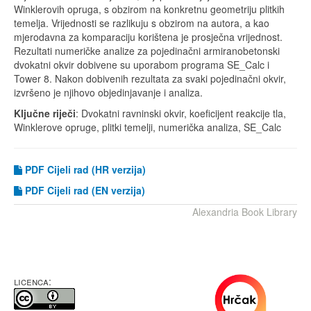
Winklerovih opruga, s obzirom na konkretnu geometriju plitkih
temelja. Vrijednosti se razlikuju s obzirom na autora, a kao
mjerodavna za komparaciju korištena je prosječna vrijednost.
Rezultati numeričke analize za pojedinačni armiranobetonski
dvokatni okvir dobivene su uporabom programa SE_Calc i
Tower 8. Nakon dobivenih rezultata za svaki pojedinačni okvir,
izvršeno je njihovo objedinjavanje i analiza.
Ključne riječi
: Dvokatni ravninski okvir, koeficijent reakcije tla,
Winklerove opruge, plitki temelji, numerička analiza, SE_Calc
PDF Cijeli rad (HR verzija)
PDF
Cijeli rad (EN verzija)
Alexandria Book Library
LICENCA: