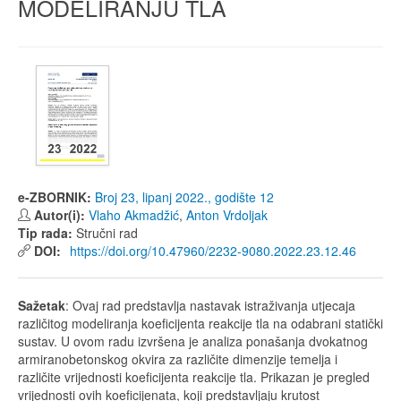
MODELIRANJU TLA
e-ZBORNIK:
Broj 23, lipanj 2022., godište 12
Autor(i):
Vlaho Akmadžić
,
Anton Vrdoljak
Tip rada:
Stručni rad
DOI:
https://doi.org/10.47960/2232-9080.2022.23.12.46
Sažetak
: Ovaj rad predstavlja nastavak istraživanja utjecaja
različitog modeliranja koeficijenta reakcije tla na odabrani statički
sustav. U ovom radu izvršena je analiza ponašanja dvokatnog
armiranobetonskog okvira za različite dimenzije temelja i
različite vrijednosti koeficijenta reakcije tla. Prikazan je pregled
vrijednosti ovih koeficijenata, koji predstavljaju krutost