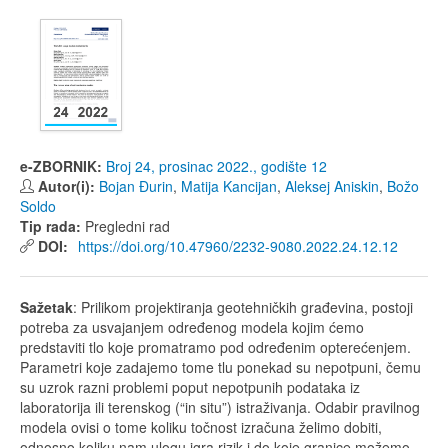
e-ZBORNIK:
Broj 24, prosinac 2022., godište 12
Autor(i):
Bojan Đurin
,
Matija Kancijan
,
Aleksej Aniskin
,
Božo
Soldo
Tip rada:
Pregledni rad
DOI:
https://doi.org/10.47960/2232-9080.2022.24.12.12
Sažetak
: Prilikom projektiranja geotehničkih građevina, postoji
potreba za usvajanjem određenog modela kojim ćemo
predstaviti tlo koje promatramo pod određenim opterećenjem.
Parametri koje zadajemo tome tlu ponekad su nepotpuni, čemu
su uzrok razni problemi poput nepotpunih podataka iz
laboratorija ili terenskog (“in situ”) istraživanja. Odabir pravilnog
modela ovisi o tome koliku točnost izračuna želimo dobiti,
odnosno koliku nam ulogu igra rizik i do koje granice možemo