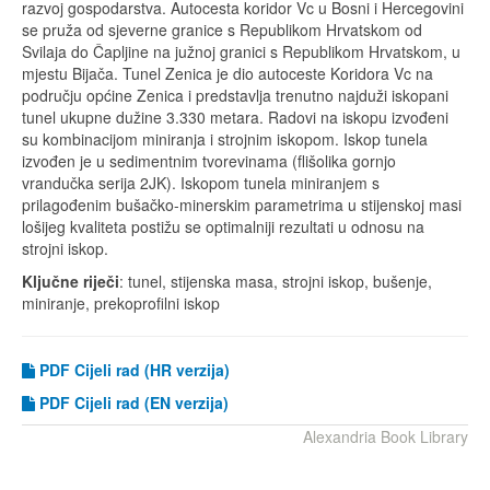
razvoj gospodarstva. Autocesta koridor Vc u Bosni i Hercegovini
se pruža od sjeverne granice s Republikom Hrvatskom od
Svilaja do Čapljine na južnoj granici s Republikom Hrvatskom, u
mjestu Bijača. Tunel Zenica je dio autoceste Koridora Vc na
području općine Zenica i predstavlja trenutno najduži iskopani
tunel ukupne dužine 3.330 metara. Radovi na iskopu izvođeni
su kombinacijom miniranja i strojnim iskopom. Iskop tunela
izvođen je u sedimentnim tvorevinama (flišolika gornjo
vrandučka serija 2JK). Iskopom tunela miniranjem s
prilagođenim bušačko-minerskim parametrima u stijenskoj masi
lošijeg kvaliteta postižu se optimalniji rezultati u odnosu na
strojni iskop.
Ključne riječi
: tunel, stijenska masa, strojni iskop, bušenje,
miniranje, prekoprofilni iskop
PDF Cijeli rad (HR verzija)
PDF
Cijeli rad (EN verzija)
Alexandria Book Library