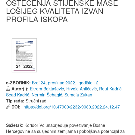
OŠTEĆENJA STIJENSKE MASE
LOŠIJEG KVALITETA IZVAN
PROFILA ISKOPA
e-ZBORNIK:
Broj 24, prosinac 2022., godište 12
Autor(i):
Ekrem Bektašević
,
Hrvoje Antičević
,
Reuf Kadrić
,
Sead Kadrić
,
Nermin Šehagić
,
Sumeja Zukan
Tip rada:
Stručni rad
DOI:
https://doi.org/10.47960/2232-9080.2022.24.12.47
Sažetak
: Koridor Vc unaprjeđuje povezivanje Bosne i
Hercegovine sa susjednim zemljama i poboljšava potencijal za