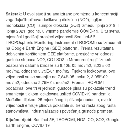
Sažetak
: U ovoj studiji su analizirane promjene u koncentraciji
zagađujućih plinova dušikovog dioksida (NO2), ugljen
monoksida (CO) i sumpor dioksida (SO2) između lipnja 2019. i
lipnja 2021. godine, u vrijeme pandemije COVID-19. U tu svrhu,
mjesečni i godišnji prosjeci vrijednosti Sentinel-5P
TROPOspheric Monitoring Instrument (TROPOMI) su izračunati
na Google Earth Engine (GEE) platformi. Prema rezultatima
dobivenim korištenjem GEE platforme, prosječne vrijednosti
gustoće stupaca NO2, CO i SO2 u Mramornoj regiji između
odabranih datuma iznosile su 8,40E-05 mol/m2, 3,23E-02
mol/m2, odnosno 3,75E-04 mol/m2. Tijekom lockdowna, ove
vrijednosti su se smanjile na 7,84E-05 mol/m2, 3,05E-02
mol/m2, odnosno 2,75E-04 mol/m2. Prema TROPOMI
podacima, ove tri vrijednosti gustoće plina su pokazale trend
smanjenja tijekom lockdowna uslijed COVID-19 pandemije.
Međutim, tijekom 25-mjesečnog ispitivanja općenito, ove tri
vrijednosti emisije plinova pokazale su trend rasta zbog rasta
stanovništva, industrijalizacije i povećanja gustoće prometa.
Ključne riječi
: Sentinel-5P, TROPOMI, NO2, CO, SO2, Google
Earth Engine, COVID-19