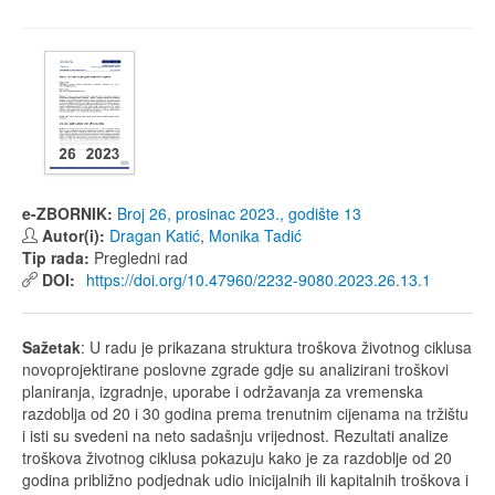
e-ZBORNIK:
Broj 26, prosinac 2023., godište 13
Autor(i):
Dragan Katić
,
Monika Tadić
Tip rada:
Pregledni rad
DOI:
https://doi.org/10.47960/2232-9080.2023.26.13.1
Sažetak
: U radu je prikazana struktura troškova životnog ciklusa
novoprojektirane poslovne zgrade gdje su analizirani troškovi
planiranja, izgradnje, uporabe i održavanja za vremenska
razdoblja od 20 i 30 godina prema trenutnim cijenama na tržištu
i isti su svedeni na neto sadašnju vrijednost. Rezultati analize
troškova životnog ciklusa pokazuju kako je za razdoblje od 20
godina približno podjednak udio inicijalnih ili kapitalnih troškova i