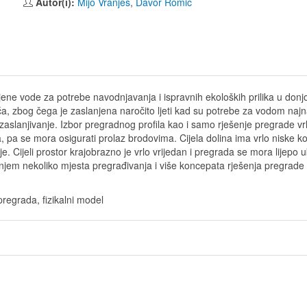
Autor(i):
Mijo Vranješ
,
Davor Romić
jene vode za potrebe navodnjavanja i ispravnih ekoloških prilika u donjoj 
a, zbog čega je zaslanjena naročito ljeti kad su potrebe za vodom najn
 zaslanjivanje. Izbor pregradnog profila kao i samo rješenje pregrade v
ća, pa se mora osigurati prolaz brodovima. Cijela dolina ima vrlo niske 
e. Cijeli prostor krajobrazno je vrlo vrijedan i pregrada se mora lijepo 
jem nekoliko mjesta pregrađivanja i više koncepata rješenja pregrade i
pregrada, fizikalni model