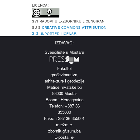
LICENCA:
Svi radovi u e-Zborniku licencirani
su s
Creative Commons Attribution
3.0 Unported License
.
IZDAVAČ:
Sveučilište u Mostaru
Fakultet
građevinarstva,
arhitekture i geodezije
Matice hrvatske bb
88000 Mostar
Bosna i Hercegovina
Telefon: +387 36
355000
Faks: +387 36 355001
m
reža: e-
zbornik.gf.sum.ba
E-pošta: e-