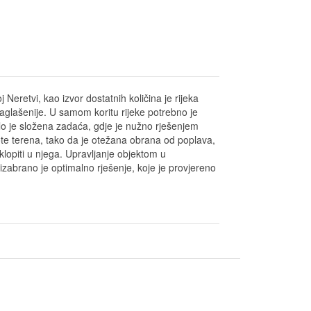
Neretvi, kao izvor dostatnih količina je rijeka
aglašenije. U samom koritu rijeke potrebno je
rlo je složena zadaća, gdje je nužno rješenjem
kote terena, tako da je otežana obrana od poplava,
uklopiti u njega. Upravljanje objektom u
zabrano je optimalno rješenje, koje je provjereno