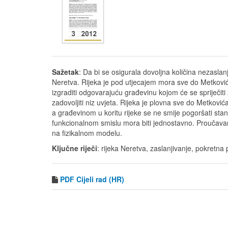
Sažetak
: Da bi se osigurala dovoljna količina nezaslan
Neretva. Rijeka je pod utjecajem mora sve do Metković
izgraditi odgovarajuću građevinu kojom će se spriječiti
zadovoljiti niz uvjeta. Rijeka je plovna sve do Metkovi
a građevinom u koritu rijeke se ne smije pogoršati stanj
funkcionalnom smislu mora biti jednostavno. Proučavan
na fizikalnom modelu.
Ključne riječi
: rijeka Neretva, zaslanjivanje, pokretna 
PDF
Cijeli rad (HR)