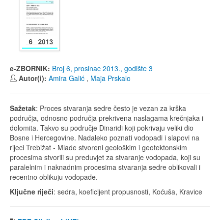
e-ZBORNIK:
Broj 6, prosinac 2013., godište 3
Autor(i):
Amira Galić
,
Maja Prskalo
Sažetak
: Proces stvaranja sedre često je vezan za krška
područja, odnosno područja prekrivena naslagama krečnjaka i
dolomita. Takvo su područje Dinaridi koji pokrivaju veliki dio
Bosne i Hercegovine. Nadaleko poznati vodopadi i slapovi na
rijeci Trebižat - Mlade stvoreni geološkim i geotektonskim
procesima stvorili su preduvjet za stvaranje vodopada, koji su
paralelnim i naknadnim procesima stvaranja sedre oblikovali i
recentno oblikuju vodopade.
Ključne riječi
: sedra, koeficijent propusnosti, Koćuša, Kravice