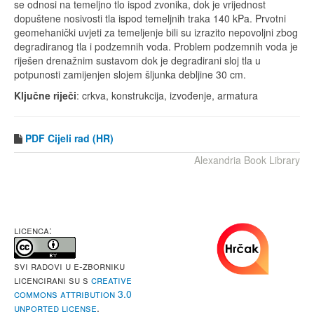
se odnosi na temeljno tlo ispod zvonika, dok je vrijednost
dopuštene nosivosti tla ispod temeljnih traka 140 kPa. Prvotni
geomehanički uvjeti za temeljenje bili su izrazito nepovoljni zbog
degradiranog tla i podzemnih voda. Problem podzemnih voda je
riješen drenažnim sustavom dok je degradirani sloj tla u
potpunosti zamijenjen slojem šljunka debljine 30 cm.
Ključne riječi
: crkva, konstrukcija, izvođenje, armatura
PDF
Cijeli rad (HR)
Alexandria Book Library
LICENCA:
Svi radovi u e-Zborniku
licencirani su s
Creative
Commons Attribution 3.0
Unported License
.