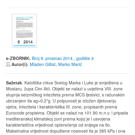
e-ZBORNIK:
Broj 8, prosinac 2014., godište 4
Autor(i):
Mladen Glibić
,
Marko Marić
Sažetak
: Katolička crkva Svetog Marka i Luke je smještena u
Mostaru, župa Cim-Ilići. Objekt se nalazi u uvjetima VIII. zone
stupnja seizmičkog inteziteta prema MCS ljestvici, s računskim
ubrzanjem tla ag=0.2*g. U potpunosti je izložen djelovanju
vjetra, inteziteta i karakteristika III. zone, propisanih prema
Eurocode propisima. Objekt se nalazi na 101.90 m.n.v. i pripada
mediteranskoj klimatskoj zoni prema kojoj je i usvojena
karakteristična vrijednost opterećenja od snijega na tlo.
Maksimalna vrijednost dopuštene nosivosti tla je 385 kPa i ona