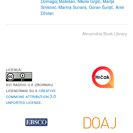
Domagoj Matešan
,
Nikola Grgić
,
Marija
Smilović
,
Marina Sunara
,
Goran Šunjić
,
Ante
Džolan
Alexandria Book Library
LICENCA:
Svi radovi u e-Zborniku
licencirani su s
Creative
Commons Attribution 3.0
Unported License
.