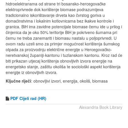
hidroelektranama od strane tri bosansko-hercegovačke
elektroprivrede dok korištenje biomase podrazumijeva
tradicionalno iskorištavanje drveta kao čvrstog goriva u
domaćinstvima i lokalnim kotlovnicama bez ikakve kontrole i
granica. BiH ima zavidne potencijale biomase čemu ide u prilog i
činjenica da je oko 50% teritorije BiH je pokriveno šumama pri
čemu ne treba zanemariti i biomasu nastalu u poljoprivredi. U
ovom radu uzeli smo za primjer mogućnost korištenja šumskog
otpada za proizvodnju električne energije u Hercegovačko-
neretvanskoj županiji-kantonu i tuzlanskom kantonu. Kroz rad će
biti prikazan utjecaj korištenja obnovljivih izvora energije na
energetsko stanje, zaštitu okoliša te sociološki aspekt korištenja
energije iz obnovljivih izvora.
Ključne riječi
: obnovljivi izvori, energija, okoliš, biomasa
PDF
Cijeli rad (HR)
Alexandria Book Library