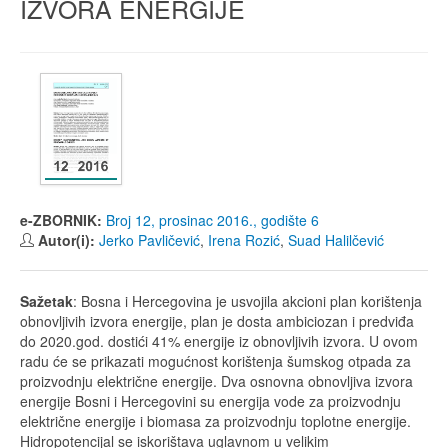
IZVORA ENERGIJE
e-ZBORNIK:
Broj 12, prosinac 2016., godište 6
Autor(i):
Jerko Pavličević
,
Irena Rozić
,
Suad Halilčević
Sažetak
: Bosna i Hercegovina je usvojila akcioni plan korištenja
obnovljivih izvora energije, plan je dosta ambiciozan i predviđa
do 2020.god. dostići 41% energije iz obnovljivih izvora. U ovom
radu će se prikazati mogućnost korištenja šumskog otpada za
proizvodnju električne energije. Dva osnovna obnovljiva izvora
energije Bosni i Hercegovini su energija vode za proizvodnju
električne energije i biomasa za proizvodnju toplotne energije.
Hidropotencijal se iskorištava uglavnom u velikim