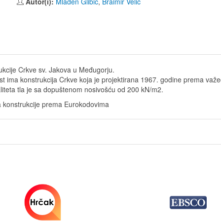
Autor(i):
Mladen Glibić
,
Braimir Velić
rukcije Crkve sv. Jakova u Međugorju.
rnost ima konstrukcija Crkve koja je projektirana 1967. godine prema 
liteta tla je sa dopuštenom nosivošću od 200 kN/m2.
ra konstrukcije prema Eurokodovima