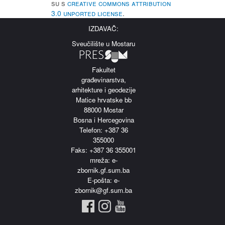
su s
Creative Commons Attribution
3.0 Unported License
.
IZDAVAČ:
Sveučilište u Mostaru
Fakultet
građevinarstva,
arhitekture i geodezije
Matice hrvatske bb
88000 Mostar
Bosna i Hercegovina
Telefon: +387 36
355000
Faks: +387 36 355001
m
reža: e-
zbornik.gf.sum.ba
E-pošta: e-
zbornik@gf.sum.ba