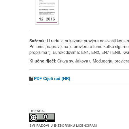
Sažetak
: U radu je prikazana provjera nosivosti konst
Pri tomu, napravljena je provjera o tomu koliku sigu
propisima tj. Eurokodovima: EN1, EN2, EN7 i EN8. Kva
Ključne riječi
: Crkva sv. Jakova u Međugorju, provje
PDF
Cijeli rad (HR)
LICENCA:
Svi radovi u e-Zborniku licencirani