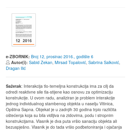
e-ZBORNIK:
Broj 12, prosinac 2016., godište 6
Autor(i):
Sabid Zekan
,
Mirsad Topalović
,
Sabrina Salković
,
Dragan Ilić
Sažetak
: Interakcija tlo-temeljna konstrukcija ima za cilj da
odredi reaktivne sile tla-stijene kao osnovu za optimizaciju
konstrukcije. U ovom radu, analiziran je problem interakcije
jednog individualnog stambenog objekta u naselju Vitinica,
Opština Sapna. Objekat je u zadnjih 30 godina trpio različita
oštećenja koja su bila vidljiva na zidovima, podu i stropnim
konstrukcijama. Vlasnik je dva puta vršio sanaciju objekta ali
bezuspješno. Vlasnik je do tada vršio podbetoniranja i ojačanja