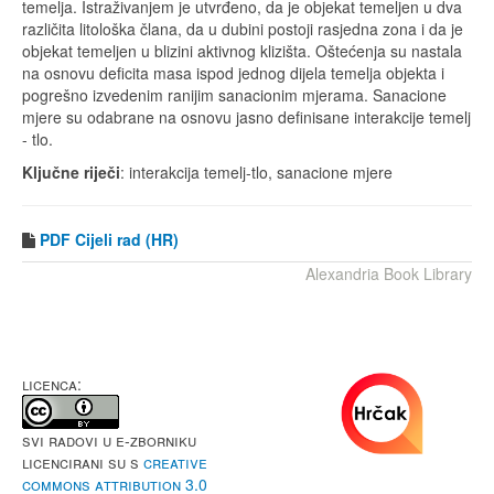
temelja. Istraživanjem je utvrđeno, da je objekat temeljen u dva
različita litološka člana, da u dubini postoji rasjedna zona i da je
objekat temeljen u blizini aktivnog klizišta. Oštećenja su nastala
na osnovu deficita masa ispod jednog dijela temelja objekta i
pogrešno izvedenim ranijim sanacionim mjerama. Sanacione
mjere su odabrane na osnovu jasno definisane interakcije temelj
- tlo.
Ključne riječi
: interakcija temelj-tlo, sanacione mjere
PDF
Cijeli rad (HR)
Alexandria Book Library
LICENCA:
Svi radovi u e-Zborniku
licencirani su s
Creative
Commons Attribution 3.0