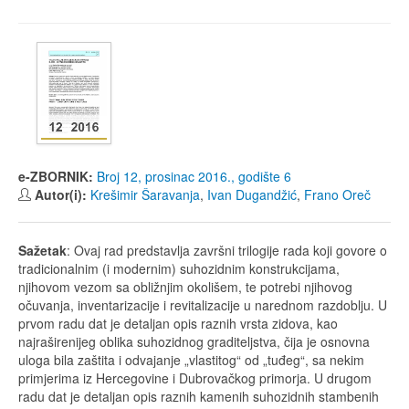
e-ZBORNIK:
Broj 12, prosinac 2016., godište 6
Autor(i):
Krešimir Šaravanja
,
Ivan Dugandžić
,
Frano Oreč
Sažetak
: Ovaj rad predstavlja završni trilogije rada koji govore o
tradicionalnim (i modernim) suhozidnim konstrukcijama,
njihovom vezom sa obližnjim okolišem, te potrebi njihovog
očuvanja, inventarizacije i revitalizacije u narednom razdoblju. U
prvom radu dat je detaljan opis raznih vrsta zidova, kao
najraširenijeg oblika suhozidnog graditeljstva, čija je osnovna
uloga bila zaštita i odvajanje „vlastitog“ od „tuđeg“, sa nekim
primjerima iz Hercegovine i Dubrovačkog primorja. U drugom
radu dat je detaljan opis raznih kamenih suhozidnih stambenih