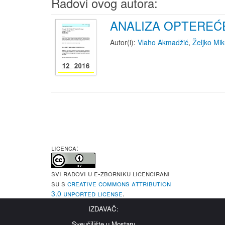
Radovi ovog autora:
ANALIZA OPTEREĆ
Autor(i):
Vlaho Akmadžić
,
Željko Mik
LICENCA:
Svi radovi u e-Zborniku licencirani
su s
Creative Commons Attribution
3.0 Unported License
.
IZDAVAČ:
Sveučilište u Mostaru