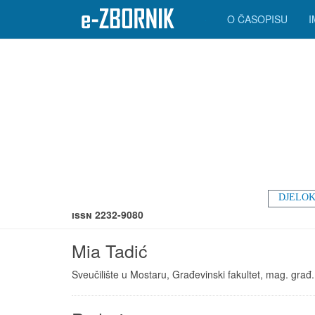
O ČASOPISU
DJELOK
ISSN 2232-9080
Mia Tadić
Sveučilište u Mostaru, Građevinski fakultet, mag. građ.