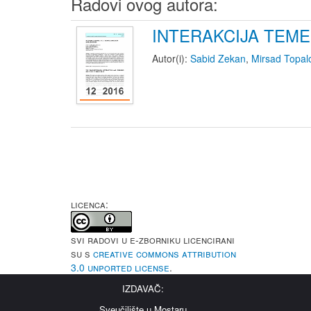
Radovi ovog autora:
INTERAKCIJA TEME
Autor(i):
Sabid Zekan
,
Mirsad Topal
LICENCA:
Svi radovi u e-Zborniku licencirani
su s
Creative Commons Attribution
3.0 Unported License
.
IZDAVAČ:
Sveučilište u Mostaru