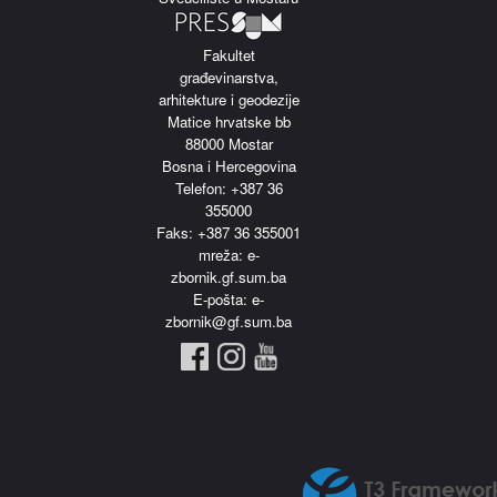
Fakultet
građevinarstva,
arhitekture i geodezije
Matice hrvatske bb
88000 Mostar
Bosna i Hercegovina
Telefon: +387 36
355000
Faks: +387 36 355001
m
reža: e-
zbornik.gf.sum.ba
E-pošta: e-
zbornik@gf.sum.ba