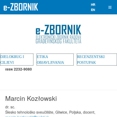
DJELOKRUG I
ETIKA
RECENZENTSKI
CILJEVI
OBJAVLJIVANJA
POSTUPAK
ISSN 2232-9080
Marcin Kozłowski
dr. sc.
Šlesko tehnološko sveučilište, Gliwice, Poljska, docent,